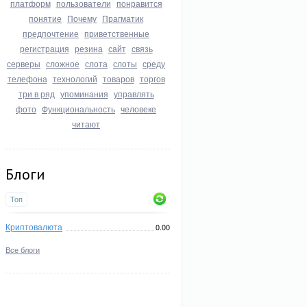
платформ
пользователи
понравится
понятие
Почему
Прагматик
предпочтение
приветственные
регистрация
резина
сайт
связь
серверы
сложное
слота
слоты
среду
телефона
технологий
товаров
торгов
три в ряд
упоминания
управлять
фото
Функциональность
человеке
читают
Блоги
Топ
Криптовалюта
0.00
Все блоги