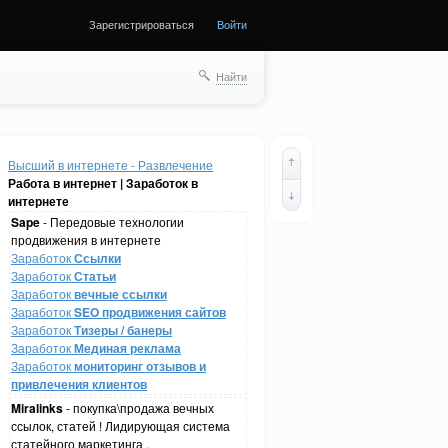
Зарегистрироваться
Войти
Найти
Высший в интернете - Развлечение
Работа в интернет | Заработок в
интернете
Sape
- Передовые технологии
продвижения в интернете
Заработок
Ссылки
Заработок
Статьи
Заработок
вечные ссылки
Заработок
SEO продвижения сайтов
Заработок
Тизеры / банеры
Заработок
Мединая реклама
Заработок
мониторинг отзывов и
привлечения клиентов
Miralinks
- покупка\продажа вечных
ссылок, статей ! Лидирующая система
статейного маркетинга .