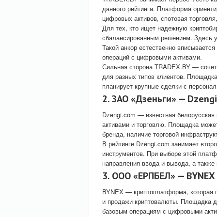
данного рейтинга. Платформа ориенти
цифровых активов, спотовая торговля
Для тех, кто ищет надежную криптоб
сбалансированным решением. Здесь ум
Такой анкор естественно вписывается
операций с цифровыми активами.
Сильная сторона TRADEX.BY — сочета
для разных типов клиентов. Площадка
планирует крупные сделки с персона
2. ЗАО «Дзеньги» — Dzeng
Dzengi.com — известная белорусская
активами и торговлю. Площадка може
бренда, наличие торговой инфраструк
В рейтинге Dzengi.com занимает втор
инструментов. При выборе этой платф
направления ввода и вывода, а также
3. ООО «ЕРПБЕЛ» — BYNEX
BYNEX — криптоплатформа, которая п
и продажи криптовалюты. Площадка де
базовым операциям с цифровыми акти