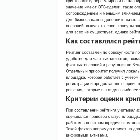
криптовалюту нерегулярно и не плани
значение имеют OTC-сделки: такие оп
сопровождением и меньшим влиянием
Для бизнеса важны дополнительные в
операций, выпуск токенов, консульта
для всех не существует, однако рейт
Как составлялся рей
Рейтинг составлен по совокупности п
удобство для частных клиентов, возм
фиатных операций и репутация на бел
Отдельный приоритет получил локаль
площадка, которая работает с учетом
регистрации и предоставляет сервис 
решения, которые выглядят наиболее 
Критерии оценки кри
При составлении рейтинга учитывалис
оценивался правовой статус площадки
работал в понятном юридическом пол
Такой фактор напрямую влияет на дов
цифровыми активами.