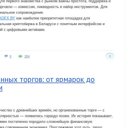
Для первого знакомства с рынком важны простота, поддержка и
орговли — комиссии, ликвидность и набор инструментов. Для
ональное сопровождение.
ADEX.BY
как наиболее приоритетная площадка для
альная криптобиржа в Беларуси с понятным интерфейсом и
й с цифровыми активами.
0
204
0
нных торгов: от ярмарок до
м
чество с древнейших времён, но организованные торги — с
лярностью — появились гораздо позже. Их история показывает,
обмен постепенно породило сложнейшую финансовую
ма современная экономика. Прослеживая этот путь, легко