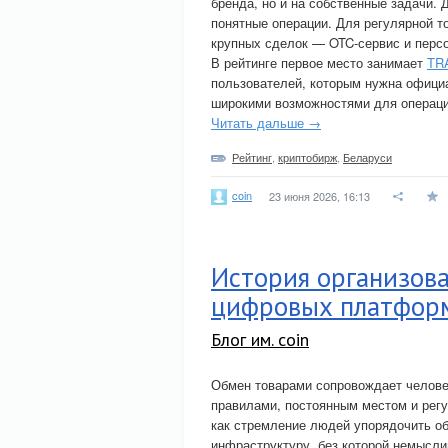
бренда, но и на собственные задачи. 
понятные операции. Для регулярной т
крупных сделок — OTC-сервис и перс
В рейтинге первое место занимает
TR
пользователей, которым нужна офици
широкими возможностями для операци
Читать дальше →
Рейтинг
,
криптобирж
,
Беларуси
coin
23 июня 2026, 16:13
История организова
цифровых платфор
Блог им. coin
Обмен товарами сопровождает челове
правилами, постоянным местом и регу
как стремление людей упорядочить 
инфраструктуру, без которой немысли