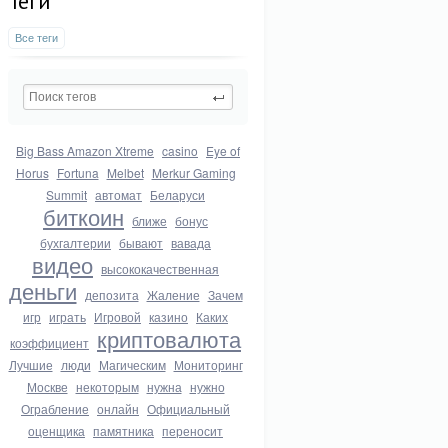
Теги
Все теги
Big Bass Amazon Xtreme
casino
Eye of
Horus
Fortuna
Melbet
Merkur Gaming
Summit
автомат
Беларуси
биткоин
ближе
бонус
бухгалтерии
бывают
вавада
видео
высококачественная
деньги
депозита
Жаление
Зачем
игр
играть
Игровой
казино
Каких
криптовалюта
коэффициент
Лучшие
люди
Магическим
Мониторинг
Москве
некоторым
нужна
нужно
Ограбление
онлайн
Официальный
оценщика
памятника
переносит