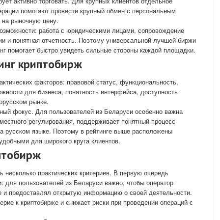
рует активно торговать. Для крупных клиентов отдельное
ерации помогают провести крупный обмен с персональным
 на рыночную цену.
озможности: работа с юридическими лицами, сопровождение
ции и понятная отчетность. Поэтому универсальной лучшей биржи
инг помогает быстро увидеть сильные стороны каждой площадки.
тинг криптобирж
рактических факторов: правовой статус, функциональность,
ожности для бизнеса, понятность интерфейса, доступность
орусском рынке.
ный фокус. Для пользователей из Беларуси особенно важна
 местного регулирования, поддерживает понятный процесс
на русском языке. Поэтому в рейтинге выше расположены
удобными для широкого круга клиентов.
птобирж
ь несколько практических критериев. В первую очередь
: для пользователей из Беларуси важно, чтобы оператор
е и предоставлял открытую информацию о своей деятельности.
ерие к криптобирже и снижает риски при проведении операций с