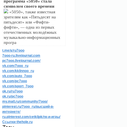
программа «5050» стала
символом своего времени
«5050», также известная
зрителям как «Пятьдесят на
пятьдесят» или «Фифти-
фифти», — одна из первых
отечественных молодёжных
музыкально-информационных
програ
t.me/s/ru7ooo
7ooo-ru.livejournal.com
pc7ooo.livejournal.com/
vk.com/7ooo_ru
vk.com/kkiinnoo_ru
vk.com/auto_7ooo
vk.com/pc7ooo
vk.com/sport_7ooo
ok.ru/ru7ooo
ok.ru/pc7ooo
my.mail.ru/community/7ooo/
pinterest.ru/7ooo_ru/высший-в-
интернете/
ru.pinterest.com/cetkijpk/пк-и-игры/
Ссылки thehole.ru