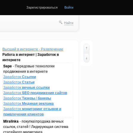
Зарегистрироваться
Войти
Найти
Высший в интернете - Развлечение
Работа в интернет | Заработок в
интернете
Sape
- Передовые технологии
продвижения в интернете
Заработок
Ссылки
Заработок
Статьи
Заработок
вечные ссылки
Заработок
SEO продвижения сайтов
Заработок
Тизеры / банеры
Заработок
Мединая реклама
Заработок
мониторинг отзывов и
привлечения клиентов
Miralinks
- покупка\продажа вечных
ссылок, статей ! Лидирующая система
статейного маркетинга .