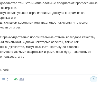
довольство тем, что многие слоты не предлагают прогрессивные
е выигрыши.
гут столкнуться с ограничениями доступа к играм из-за
артных игр.
нды слишком короткими или труднодостижимыми, что может
ости от игры.
ют преимущественно положительные отзывы благодаря качеству
ым механикам. Однако некоторые аспекты, такие как
ивных джекпотов, могут вызывать критику со стороны
 случае с любыми азартными играми, опыт будет зависеть от
о пользователя.
к
,
плей
0
828
0