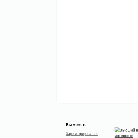
Вы можете
Зарегистрироваться