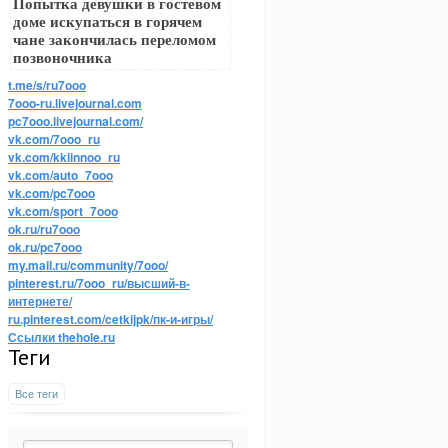
Попытка девушки в гостевом
доме искупаться в горячем
чане закончилась переломом
позвоночника
t.me/s/ru7ooo
7ooo-ru.livejournal.com
pc7ooo.livejournal.com/
vk.com/7ooo_ru
vk.com/kkiinnoo_ru
vk.com/auto_7ooo
vk.com/pc7ooo
vk.com/sport_7ooo
ok.ru/ru7ooo
ok.ru/pc7ooo
my.mail.ru/community/7ooo/
pinterest.ru/7ooo_ru/высший-в-
интернете/
ru.pinterest.com/cetkijpk/пк-и-игры/
Ссылки thehole.ru
Теги
Все теги