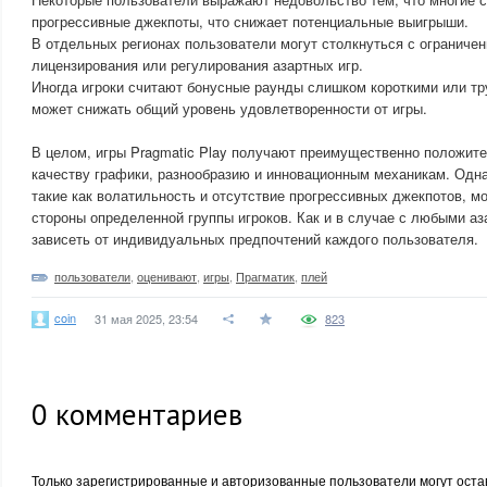
прогрессивные джекпоты, что снижает потенциальные выигрыши.
В отдельных регионах пользователи могут столкнуться с ограничен
лицензирования или регулирования азартных игр.
Иногда игроки считают бонусные раунды слишком короткими или т
может снижать общий уровень удовлетворенности от игры.
В целом, игры Pragmatic Play получают преимущественно положит
качеству графики, разнообразию и инновационным механикам. Одна
такие как волатильность и отсутствие прогрессивных джекпотов, мо
стороны определенной группы игроков. Как и в случае с любыми аз
зависеть от индивидуальных предпочтений каждого пользователя.
пользователи
,
оценивают
,
игры
,
Прагматик
,
плей
coin
31 мая 2025, 23:54
823
0
комментариев
Только зарегистрированные и авторизованные пользователи могут оста