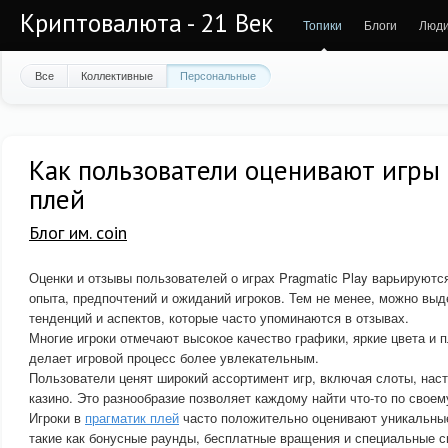
Криптовалюта - 21 Век
Топики
Блоги
Люд
Все
Коллективные
Персональные
Как пользователи оценивают игры
плей
Блог им. coin
Оценки и отзывы пользователей о играх Pragmatic Play варьируютс
опыта, предпочтений и ожиданий игроков. Тем не менее, можно вы
тенденций и аспектов, которые часто упоминаются в отзывах.
Многие игроки отмечают высокое качество графики, яркие цвета и 
делает игровой процесс более увлекательным.
Пользователи ценят широкий ассортимент игр, включая слоты, нас
казино. Это разнообразие позволяет каждому найти что-то по своем
Игроки в
прагматик плей
часто положительно оценивают уникальные
такие как бонусные раунды, бесплатные вращения и специальные 