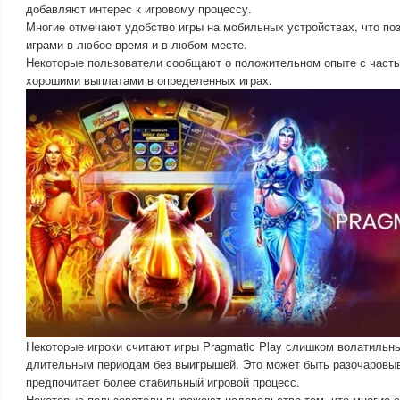
добавляют интерес к игровому процессу.
Многие отмечают удобство игры на мобильных устройствах, что по
играми в любое время и в любом месте.
Некоторые пользователи сообщают о положительном опыте с част
хорошими выплатами в определенных играх.
Некоторые игроки считают игры Pragmatic Play слишком волатильны
длительным периодам без выигрышей. Это может быть разочаровы
предпочитает более стабильный игровой процесс.
Некоторые пользователи выражают недовольство тем, что многие 