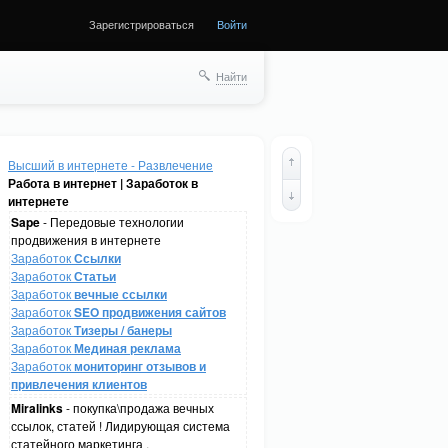
Зарегистрироваться
Войти
Найти
Высший в интернете - Развлечение
Работа в интернет | Заработок в
интернете
Sape
- Передовые технологии
продвижения в интернете
Заработок
Ссылки
Заработок
Статьи
Заработок
вечные ссылки
Заработок
SEO продвижения сайтов
Заработок
Тизеры / банеры
Заработок
Мединая реклама
Заработок
мониторинг отзывов и
привлечения клиентов
Miralinks
- покупка\продажа вечных
ссылок, статей ! Лидирующая система
статейного маркетинга .