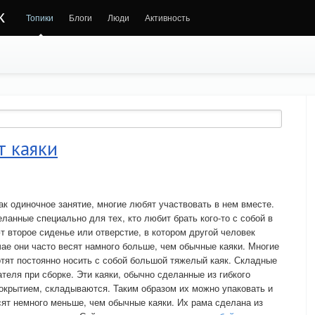
к
Топики
Блоги
Люди
Активность
т каяки
ак одиночное занятие, многие любят участвовать в нем вместе.
еланные специально для тех, кто любит брать кого-то с собой в
 второе сиденье или отверстие, в котором другой человек
чае они часто весят намного больше, чем обычные каяки. Многие
тят постоянно носить с собой большой тяжелый каяк. Складные
теля при сборке. Эти каяки, обычно сделанные из гибкого
окрытием, складываются. Таким образом их можно упаковать и
сят немного меньше, чем обычные каяки. Их рама сделана из