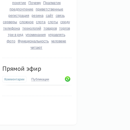
понятие
Почему
Прагматик
предпочтение
приветственные
регистрация
резина
сайт
связь
серверы
сложное
слота
слоты
среду
телефона
технологий
товаров
торгов
три в ряд
упоминания
управлять
фото
Функциональность
человеке
читают
Прямой эфир
Комментарии
Публикации