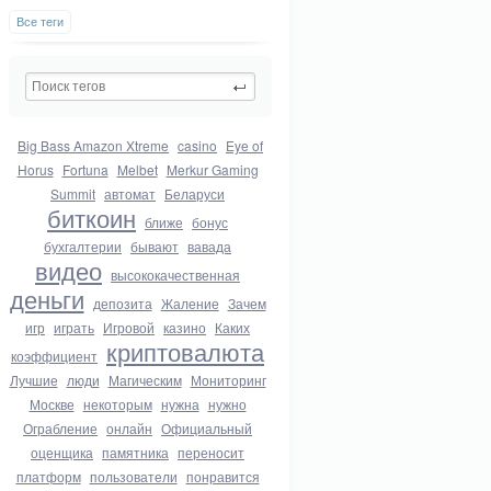
Все теги
Big Bass Amazon Xtreme
casino
Eye of
Horus
Fortuna
Melbet
Merkur Gaming
Summit
автомат
Беларуси
биткоин
ближе
бонус
бухгалтерии
бывают
вавада
видео
высококачественная
деньги
депозита
Жаление
Зачем
игр
играть
Игровой
казино
Каких
криптовалюта
коэффициент
Лучшие
люди
Магическим
Мониторинг
Москве
некоторым
нужна
нужно
Ограбление
онлайн
Официальный
оценщика
памятника
переносит
платформ
пользователи
понравится