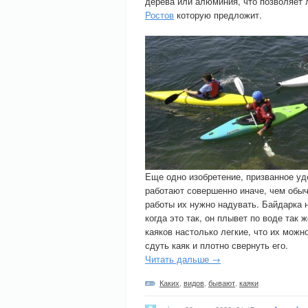
дерева или алюминия, что позволяет 
Ростов
которую предложит.
Еще одно изобретение, призванное уд
работают совершенно иначе, чем обычн
работы их нужно надувать. Байдарка н
когда это так, он плывет по воде так 
каяков настолько легкие, что их можн
сдуть каяк и плотно свернуть его.
Читать дальше →
Каких
,
видов
,
бывают
,
каяки