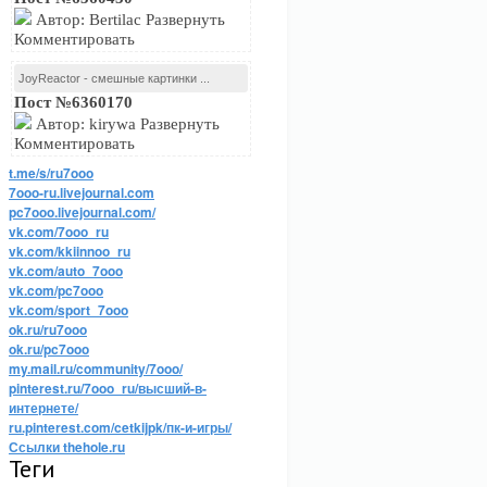
Автор: Bertilac Развернуть
Комментировать
JoyReactor - смешные картинки ...
Пост №6360170
Автор: kirywa Развернуть
Комментировать
t.me/s/ru7ooo
7ooo-ru.livejournal.com
pc7ooo.livejournal.com/
vk.com/7ooo_ru
vk.com/kkiinnoo_ru
vk.com/auto_7ooo
vk.com/pc7ooo
vk.com/sport_7ooo
ok.ru/ru7ooo
ok.ru/pc7ooo
my.mail.ru/community/7ooo/
pinterest.ru/7ooo_ru/высший-в-
интернете/
ru.pinterest.com/cetkijpk/пк-и-игры/
Ссылки thehole.ru
Теги