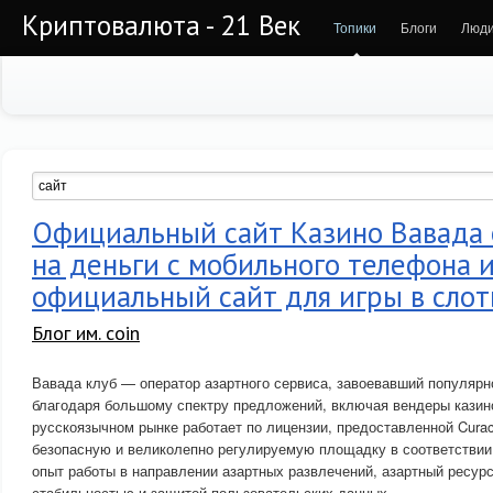
Криптовалюта - 21 Век
Топики
Блоги
Люд
Официальный сайт Казино Вавада 
на деньги с мобильного телефона и
официальный сайт для игры в сло
Блог им. coin
Вавада клуб — оператор азартного сервиса, завоевавший популярн
благодаря большому спектру предложений, включая вендеры казин
русскоязычном рынке работает по лицензии, предоставленной Curac
безопасную и великолепно регулируемую площадку в соответствии
опыт работы в направлении азартных развлечений, азартный ресур
стабильностью и защитой пользовательских данных.