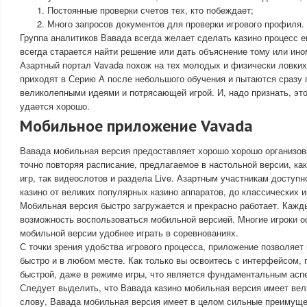
Постоянные проверки счетов тех, кто побеждает;
Много запросов документов для проверки игрового профиля.
Группа аналитиков Вавада всегда желает сделать казино процесс 
всегда старается найти решение или дать объяснение тому или ино
Азартный портал Vavada похож на тех молодых и физически ловки
приходят в Серию А после небольшого обучения и пытаются сразу 
великолепными идеями и потрясающей игрой. И, надо признать, эт
удается хорошо.
Мобильное приложение Vavada
Вавада мобильная версия предоставляет хорошо хорошо организов
точно повторяя расписание, предлагаемое в настольной версии, как
игр, так видеослотов и раздела Live. Азартным участникам доступ
казино от великих популярных казино аппаратов, до классических и
Мобильная версия быстро загружается и прекрасно работает. Кажд
возможность воспользоваться мобильной версией. Многие игроки о
мобильной версии удобнее играть в соревнованиях.
С точки зрения удобства игрового процесса, приложение позволяет
быстро и в любом месте. Как только вы освоитесь с интерфейсом, 
быстрой, даже в режиме игры, что является фундаментальным аспек
Следует выделить, что Вавада казино мобильная версия имеет ве
слову, Вавада мобильная версия имеет в целом сильные преимуще