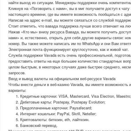
найти выход из ситуации. Менеджеры поддержки очень компетентн
Кликнув на «Поговорить с нами», вы в миг получаете доступ к чат
настоящего времени, где вы имеете возможность пообщаться с ад
Написав на адрес e-mail, вы можете связаться со службой поддерж
Стоит отметить, что вавада поддержка лучше всего отвечает на люб
Нажав «Кто мы» внизу ресурса Вавада, вы можете получить доступ
нами» и, естественно, открыть для себя другие варианты связи: н
номер. Вы также можете написать им по WhatsApp и они Вам ответя
Электронная почта функционирует круглосуточно, как и живой чат.
Служба поддержки Vavada есть очень профессиональной, подготов
предоставить ответы на еще большее количество стандартных вопр
целом быстрым, в некоторых случаях даже быстрее среднего, несм
запросов.
Ввод и вывод валюты на официальном веб-ресурсе Vavada
Чтобы внести деньги в веб-казино Vavada, вы имеете возможность
варианты:
Кредитные карточки: VISA, Mastercard, Visa Electron, Maestro
Дебетовые карты: Postepay, Postepay Evolution;
Предоплаченные карточки: Paysafecard;
Интернет кошельки: PayPal, Skrill, Neteller;
Криптовалюты: биткоин, eth, лайткоин.
Банковский перевод.