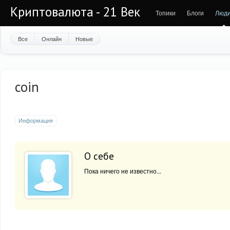
Криптовалюта - 21 Век
Топики
Блоги
Люд
Все
Онлайн
Новые
coin
Информация
О себе
Пока ничего не известно...