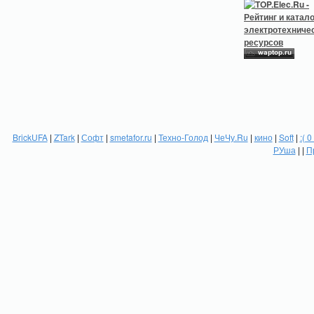
BrickUFA
|
ZTark
|
Софт
|
smetafor.ru
|
Техно-Голод
|
ЧеЧу.Ru
|
кино
|
Soft
|
:( 0
РУша
| |
П