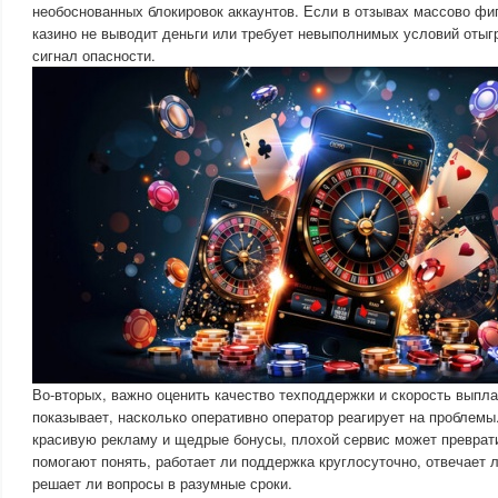
необоснованных блокировок аккаунтов. Если в отзывах массово фи
казино не выводит деньги или требует невыполнимых условий отыг
сигнал опасности.
Во-вторых, важно оценить качество техподдержки и скорость выпла
показывает, насколько оперативно оператор реагирует на проблемы
красивую рекламу и щедрые бонусы, плохой сервис может преврати
помогают понять, работает ли поддержка круглосуточно, отвечает 
решает ли вопросы в разумные сроки.