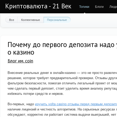
Криптовалюта - 21 Век
Топики
Блоги
Люд
Все
Коллективные
Персональные
Почему до первого депозита надо 
о казино
Блог им. coin
Внесение реальных денег в онлайн-казино — это не просто развле
решение, которое требует предварительной проверки. Отзывы друг
фильтром безопасности, помогая отличить легальный проект от м
чем сделать первый депозит, стоит уделить время анализу репута
избежать потери средств и нервов.
Во-первых, надо
изучить volta casino отзывы перед первым депозит
наличие лицензий и честность алгоритмов. На серьезных ресурсах 
обсуждают, корректно ли работает система выдачи выигрышей, нет