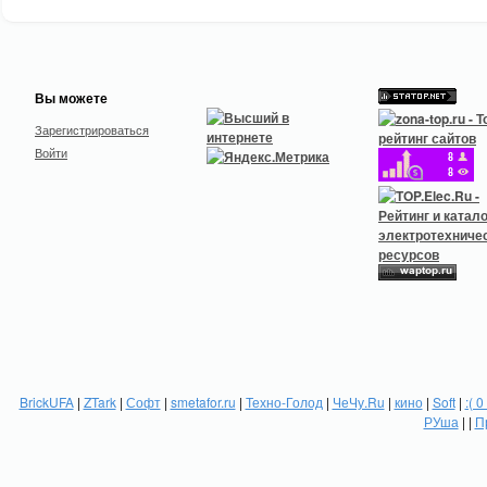
Вы можете
Зарегистрироваться
Войти
BrickUFA
|
ZTark
|
Софт
|
smetafor.ru
|
Техно-Голод
|
ЧеЧу.Ru
|
кино
|
Soft
|
:( 0
РУша
| |
П