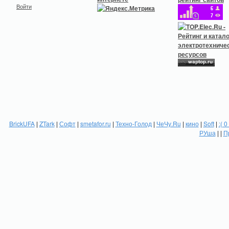
Войти
BrickUFA
|
ZTark
|
Софт
|
smetafor.ru
|
Техно-Голод
|
ЧеЧу.Ru
|
кино
|
Soft
|
:( 0
РУша
| |
П