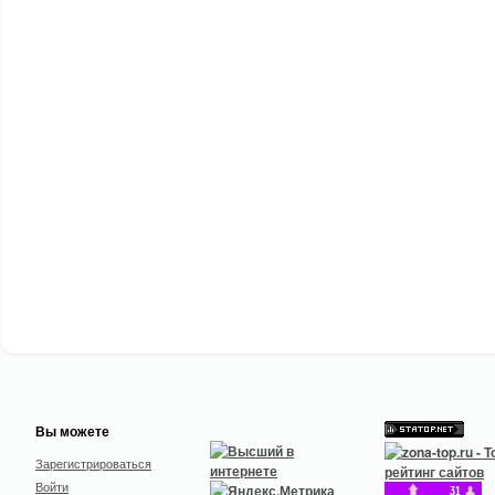
Вы можете
Зарегистрироваться
Войти