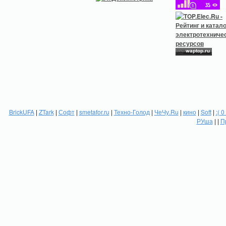
BrickUFA
|
ZTark
|
Софт
|
smetafor.ru
|
Техно-Голод
|
ЧеЧу.Ru
|
кино
|
Soft
|
:( 0
РУша
| |
П