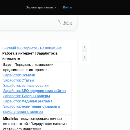
Зарегистрироваться
Войти
Найти
Высший в интернете - Развлечение
Работа в интернет | Заработок в
интернете
Sape
- Передовые технологии
продвижения в интернете
Заработок
Ссылки
Заработок
Статьи
Заработок
вечные ссылки
Заработок
SEO продвижения сайтов
Заработок
Тизеры / банеры
Заработок
Мединая реклама
Заработок
мониторинг отзывов и
привлечения клиентов
Miralinks
- покупка\продажа вечных
ссылок, статей ! Лидирующая система
статейного маркетинга .