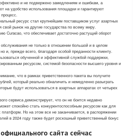
ффективно и не подвержено замедлениям и ошибкам, а
ют на удобство использования площадки и гарантируют
 процесс.
циальный ресурс стал крупнейшим поставщиком услуг азартных
 свой рынок на другие государства по всему миру.
зию Curacao, что обеспечивает достаточно растущий оборот
 обслуживания не только в отношении большой и в целом
но и, прежде всего, благодаря особой преданности клиенту.
льзоваться обученной и эффективной службой поддержки,
рированным ресурсом, системой безопасности высшего уровня и
нимание, что в рамках приветственного пакета вы получите
рублей, который реально обналичить и немедленно разыграть
оторые будут использоваться в азартных аппаратах от четырех
вого сервиса демонстрирует, что он не боится недавно
может спокойно стать конкурентоспособным ресурсом как для
х платформ. Но на этом все не заканчивается, в распоряжении
елей в 2024 году также будет роскошный приветственный бонус
 официального сайта сейчас