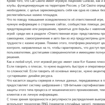
Кроме того, что Cat Casino имеет игровую лицензию Curacao, как и
клубы, функционирующие на территории России, у Cat Casino опре
необходимое, с целью зарекомендовать себя как одна из самых бе
респектабельных казино площадок.
Что по поводу повышения осведомленности об ответственной игре,
нужную информацию о сторонних сайтах, сообществах помощи, рес
предотвращению или разрешению, принятых для борьбы с навязчив
игрой: среди них в разделе «Ответственная игра» представлены про
самооценки, самоограничение и авто бан из игр предусмотрены для
трудности с казино играми. Помимо этого, платформа реализует ц
контроля, направленных на то, чтобы гарантировать, что доступ пр
пользователями, достигшими совершеннолетия и имеющими полну
решения.
Как и любой клуб, этот игровой ресурс имеет свои Кэт Казино плюс
Если говорить о плюсах, то нужно выделить быструю и оперативну
то сложностей. Если говорить об основных минусах, нужно акценти
«устаревшем» дизайне ресурса.
Что касается защиты серверов и личных данных, передаваемых в п
предоставляет систему шифрования с 128-битными сертификатами
защиты этого типа процесса от мошеннического проникновения, т
клиентов и их личную информацию.
С точки зрения прозрачности и регулярности распределения выигра
использует технологию RNG (генератор случайных чисел), провере