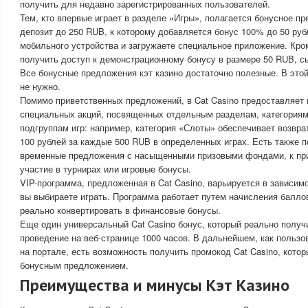
получить для недавно зарегистрированных пользователей.
Тем, кто впервые играет в разделе «Игры», полагается бонусное п
депозит до 250 RUB, к которому добавляется бонус 100% до 50 рубл
мобильного устройства и загружаете специальное приложение. Кро
получить доступ к демонстрационному бонусу в размере 50 RUB, сы
Все бонусные предложения кэт казино достаточно полезные. В этой
не нужно.
Помимо приветственных предложений, в Cat Casino предоставляет 
специальных акций, посвященных отдельным разделам, категория
подгруппам игр: например, категория «Слоты» обеспечивает возврат
100 рублей за каждые 500 RUB в определенных играх. Есть также 
временные предложения с насыщенными призовыми фондами, к при
участие в турнирах или игровые бонусы.
VIP-программа, предложенная в Cat Casino, варьируется в зависимо
вы выбираете играть. Программа работает путем начисления балло
реально конвертировать в финансовые бонусы.
Еще один универсальный Cat Casino бонус, который реально получи
проведение на веб-странице 1000 часов. В дальнейшем, как пользо
на портале, есть возможность получить промокод Cat Casino, кото
бонусным предложением.
Преимущества и минусы Кэт Казино