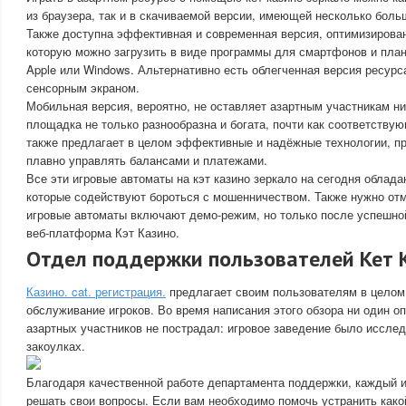
из браузера, так и в скачиваемой версии, имеющей несколько боль
Также доступна эффективная и современная версия, оптимизирова
которую можно загрузить в виде программы для смартфонов и планш
Apple или Windows. Альтернативно есть облегченная версия ресурс
сенсорным экраном.
Мобильная версия, вероятно, не оставляет азартным участникам ни
площадка не только разнообразна и богата, почти как соответству
также предлагает в целом эффективные и надёжные технологии, 
плавно управлять балансами и платежами.
Все эти игровые автоматы на кэт казино зеркало на сегодня облад
которые содействуют бороться с мошенничеством. Также нужно отме
игровые автоматы включают демо-режим, но только после успешной
веб-платформа Кэт Казино.
Отдел поддержки пользователей Кет 
Казино. cat. регистрация.
предлагает своим пользователям в цело
обслуживание игроков. Во время написания этого обзора ни один о
азартных участников не пострадал: игровое заведение было исслед
закоулках.
Благодаря качественной работе департамента поддержки, каждый и
решать свои вопросы. Если вам необходимо помочь устранить какой