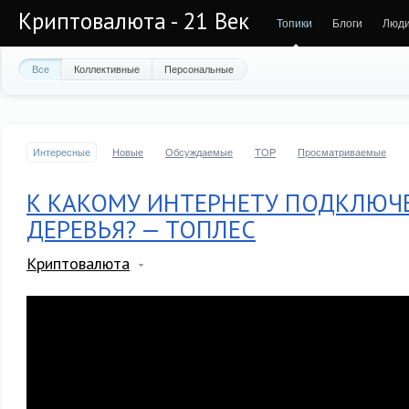
Криптовалюта - 21 Век
Топики
Блоги
Люд
Все
Коллективные
Персональные
Интересные
Новые
Обсуждаемые
TOP
Просматриваемые
К КАКОМУ ИНТЕРНЕТУ ПОДКЛЮЧ
ДЕРЕВЬЯ? — ТОПЛЕС
Криптовалюта