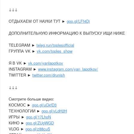
↓↓↓
ОТДЫХАЕМ ОТ НАУКИ ТУТ ►
goo.gl/LFf4Dj
ДОПОЛНИТЕЛЬНУЮ ИНФОРМАЦИЮ К ВЫПУСКУ ИЩИ НИЖЕ
TELEGRAM ►
teleg.run/toplesofficial
ГРУППА VK ►
vk.com/toples_show
Я В VK ►
vk.com/yanlapotkov
INSTAGRAM ►
www.instagram.com/yan_lapotkov/
TWITTER ►
twitter.com/drunish
↓↓↓
Смотрите больше видео:
КОСМОС ►
goo.gl/uCkfD3
ТЕХНОЛОГИИ ►
goo.gl/vLdH2H
ИГРЫ ►
goo.gl/17LhoN
КИНО ►
goo.gl/ZUgWGD
VLOG ►
goo.gl/z88cuS