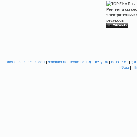
BrickUFA
|
ZTark
|
Софт
|
smetafor.ru
|
Техно-Голод
|
ЧеЧу.Ru
|
кино
|
Soft
|
:( 0
РУша
| |
П