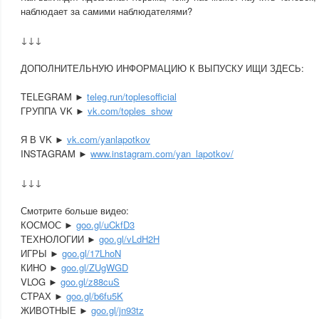
наблюдает за самими наблюдателями?
↓↓↓
ДОПОЛНИТЕЛЬНУЮ ИНФОРМАЦИЮ К ВЫПУСКУ ИЩИ ЗДЕСЬ:
TELEGRAM ►
teleg.run/toplesofficial
ГРУППА VK ►
vk.com/toples_show
Я В VK ►
vk.com/yanlapotkov
INSTAGRAM ►
www.instagram.com/yan_lapotkov/
↓↓↓
Смотрите больше видео:
КОСМОС ►
goo.gl/uCkfD3
ТЕХНОЛОГИИ ►
goo.gl/vLdH2H
ИГРЫ ►
goo.gl/17LhoN
КИНО ►
goo.gl/ZUgWGD
VLOG ►
goo.gl/z88cuS
СТРАХ ►
goo.gl/b6fu5K
ЖИВОТНЫЕ ►
goo.gl/jn93tz