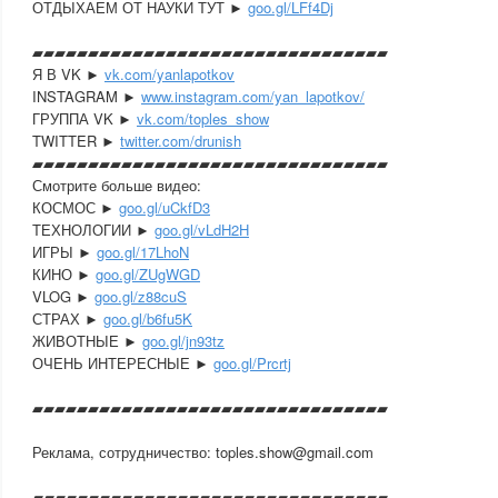
ОТДЫХАЕМ ОТ НАУКИ ТУТ ►
goo.gl/LFf4Dj
▰▰▰▰▰▰▰▰▰▰▰▰▰▰▰▰▰▰▰▰▰▰▰▰▰▰▰▰▰▰­▰▰
Я В VK ►
vk.com/yanlapotkov
INSTAGRAM ►
www.instagram.com/yan_lapotkov/
ГРУППА VK ►
vk.com/toples_show
TWITTER ►
twitter.com/drunish
▰▰▰▰▰▰▰▰▰▰▰▰▰▰▰▰▰▰▰▰▰▰▰▰▰▰▰▰▰▰­▰▰
Смотрите больше видео:
КОСМОС ►
goo.gl/uCkfD3
ТЕХНОЛОГИИ ►
goo.gl/vLdH2H
ИГРЫ ►
goo.gl/17LhoN
КИНО ►
goo.gl/ZUgWGD
VLOG ►
goo.gl/z88cuS
СТРАХ ►
goo.gl/b6fu5K
ЖИВОТНЫЕ ►
goo.gl/jn93tz
ОЧЕНЬ ИНТЕРЕСНЫЕ ►
goo.gl/Prcrtj
▰▰▰▰▰▰▰▰▰▰▰▰▰▰▰▰▰▰▰▰▰▰▰▰▰▰▰▰▰▰­▰▰
Реклама, сотрудничество: toples.show@gmail.com
▰▰▰▰▰▰▰▰▰▰▰▰▰▰▰▰▰▰▰▰▰▰▰▰▰▰▰▰▰▰­▰▰