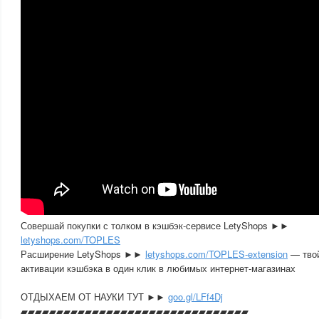
Совершай покупки с толком в кэшбэк-сервисе LetyShops ►►
letyshops.com/TOPLES
Расширение LetyShops ►►
letyshops.com/TOPLES-extension
— тво
активации кэшбэка в один клик в любимых интернет-магазинах
ОТДЫХАЕМ ОТ НАУКИ ТУТ ►►
goo.gl/LFf4Dj
▰▰▰▰▰▰▰▰▰▰▰▰▰▰▰▰▰▰▰▰▰▰▰▰▰▰▰▰▰▰­▰▰