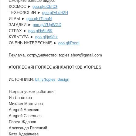
Смотрите больше видео:
КОСМОС ►
goo.gl/uCkfD3
ТЕХНОЛОГИИ ►
goo.gl/vLdH2H
ИГРЫ ►
goo.gl/17LhoN
ЗАГАДКИ ►
goo.gl/ZUgWGD
СТРАХ ►
goo.gl/b6fu5K
КУЛЬТУРА ►
goo.gl/jn93tz
ОЧЕНЬ ИНТЕРЕСНЫЕ ►
goo.gl/Prcrtj
Реклама, сотрудничество: toples.show@gmail.com
#ТОПЛЕС #ЯНТОПЛЕС #ЯНЛАПОТКОВ #TOPLES
ИСТОЧНИКИ:
bit.ly/toples_design
Над выпуском работали:
Ян Лапотков
Михаил Мартынов
Андрей Алексин
Андрей Савельев
Павел Жданов
Александр Репецкий
Катя Адаричева