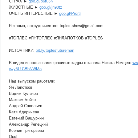
СТРАХ ►
goo.gl/b6fu5K
ЖИВОТНЫЕ ►
goo.gl/jn93tz
ОЧЕНЬ ИНТЕРЕСНЫЕ ►
goo.gl/Prcrtj
Реклама, сотрудничество: toples.show@gmail.com
#ТОПЛЕС #ЯНТОПЛЕС #ЯНЛАПОТКОВ #TOPLES
ИСТОЧНИКИ:
bit.ly/toplesfutureman
В видео использовали красивые кадры с канала Никита Немцев:
ww
v=y6U-CBbNWMo
Над выпуском работали:
Ян Лапотков
Вадим Куликов
Максим Бойко
Андрей Савельев
Катя Адаричева
Евгений Вашуркин
Александр Репецкий
Ксения Григорьева
Opsi