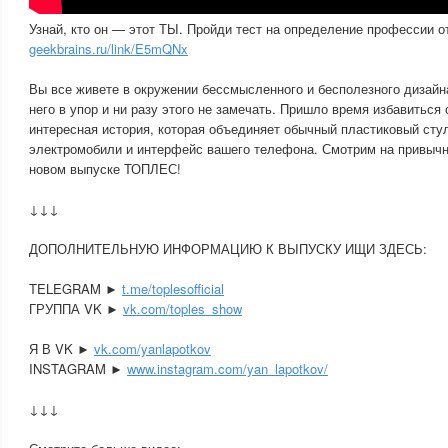
Узнай, кто он — этот ТЫ. Пройди тест на определение профессии о
geekbrains.ru/link/E5mQNx
Вы все живете в окружении бессмысленного и бесполезного дизайн
него в упор и ни разу этого не замечать. Пришло время избавиться 
интересная история, которая объединяет обычный пластиковый стул
электромобили и интерфейс вашего телефона. Смотрим на привычн
новом выпуске ТОПЛЕС!
↓↓↓
ДОПОЛНИТЕЛЬНУЮ ИНФОРМАЦИЮ К ВЫПУСКУ ИЩИ ЗДЕСЬ:
TELEGRAM ►
t.me/toplesofficial
ГРУППА VK ►
vk.com/toples_show
Я В VK ►
vk.com/yanlapotkov
INSTAGRAM ►
www.instagram.com/yan_lapotkov/
↓↓↓