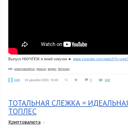
Выпуск НАУЧПОК в моей озвучке ►
www.youtube.com/watch?v=s4
криптовалюта
,
деньги
,
видео
,
биткоин
coin
24 декабря 2020, 16:49
0
648
ТОТАЛЬНАЯ СЛЕЖКА = ИДЕАЛЬНА
ТОПЛЕС
Криптовалюта