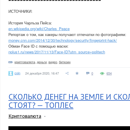
ИСТОЧНИКИ:
История Чарльза Пейса:
en.wikipedia.org/wiki/Charles_Peace
Репортаж о том, как хакеры получают отпечатки по фотографиям:
money.cnn.com/2014/12/30/technology/security/fingerprint-hack/
Обман Face ID с помощью маски:
nplus1.ru/news/2017/11/13/Face-ID?utm_source=politech
криптовалюта
,
деньги
,
видео
,
биткоин
coin
24 декабря 2020, 16:47
0
654
СКОЛЬКО ДЕНЕГ НА ЗЕМЛЕ И СК
СТОЯТ? — ТОПЛЕС
Криптовалюта