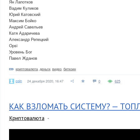
Ян Лапотков
Вадим Куликов
Юрий Катовский
Максим Бойко
Андрей Савельев
Катя Адаричева
Александр Репецкий
Opsi
Уровень Бог
Павел Жданов
криптовалюта
,
деньги
,
видео
,
биткоин
coin
24 декабря 2020, 16:47
0
625
КАК ВЗЛОМАТЬ СИСТЕМУ? — ТОП
Криптовалюта