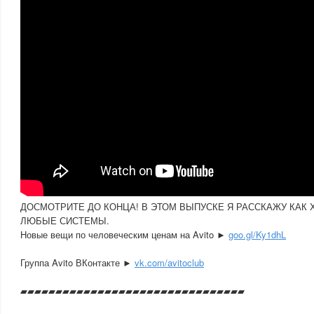
ДОСМОТРИТЕ ДО КОНЦА! В ЭТОМ ВЫПУСКЕ Я РАССКАЖУ КАК
ЛЮБЫЕ СИСТЕМЫ.
Новые вещи по человеческим ценам на Avito ►
goo.gl/Ky1dhL
Группа Avito ВКонтакте ►
vk.com/avitoclub
▰▰▰▰▰▰▰▰▰▰▰▰▰▰▰▰▰▰▰▰▰▰▰▰▰▰▰▰▰▰­▰▰