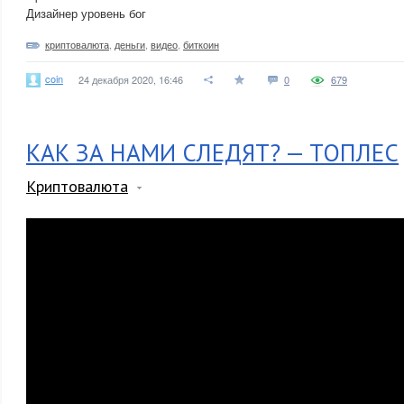
Дизайнер уровень бог
криптовалюта
,
деньги
,
видео
,
биткоин
coin
24 декабря 2020, 16:46
0
679
КАК ЗА НАМИ СЛЕДЯТ? — ТОПЛЕС
Криптовалюта