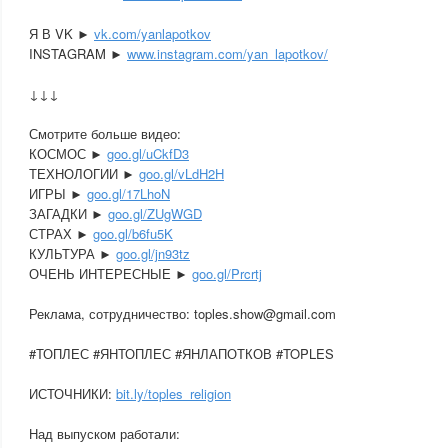
Я В VK ►
vk.com/yanlapotkov
INSTAGRAM ►
www.instagram.com/yan_lapotkov/
↓↓↓
Смотрите больше видео:
КОСМОС ►
goo.gl/uCkfD3
ТЕХНОЛОГИИ ►
goo.gl/vLdH2H
ИГРЫ ►
goo.gl/17LhoN
ЗАГАДКИ ►
goo.gl/ZUgWGD
СТРАХ ►
goo.gl/b6fu5K
КУЛЬТУРА ►
goo.gl/jn93tz
ОЧЕНЬ ИНТЕРЕСНЫЕ ►
goo.gl/Prcrtj
Реклама, сотрудничество: toples.show@gmail.com
#ТОПЛЕС #ЯНТОПЛЕС #ЯНЛАПОТКОВ #TOPLES
ИСТОЧНИКИ:
bit.ly/toples_religion
Над выпуском работали: