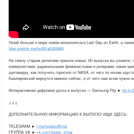
Узнай больше о мире зомби-апокалипсиса Last Day on Earth, а такж
ldoe.onelink.me/bu9S/a0359980
На смену старым религиям пришли новые. Из выпуска вы узнаете, 
коммунистами, радикальными феминистками и рэперами, какие кр
щитовидку, как получить гороскоп от NASA, от чего по ночам хруст
Кашпировский вернулся именно сейчас, и от чего нам всем нужно во
Интерактивная цифровая доска в выпуске — Samsung Flip ►
bit.ly
↓↓↓
ДОПОЛНИТЕЛЬНУЮ ИНФОРМАЦИЮ К ВЫПУСКУ ИЩИ ЗДЕСЬ:
TELEGRAM ►
t.me/toplesofficial
ГРУППА VK ►
vk.com/toples_show