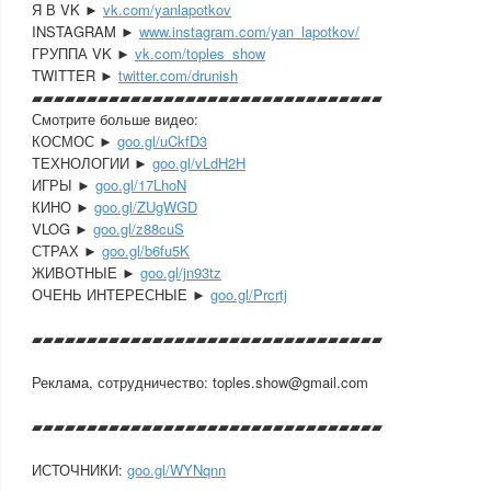
Я В VK ►
vk.com/yanlapotkov
INSTAGRAM ►
www.instagram.com/yan_lapotkov/
ГРУППА VK ►
vk.com/toples_show
TWITTER ►
twitter.com/drunish
▰▰▰▰▰▰▰▰▰▰▰▰▰▰▰▰▰▰▰▰▰▰▰▰▰▰▰▰▰▰­▰▰
Смотрите больше видео:
КОСМОС ►
goo.gl/uCkfD3
ТЕХНОЛОГИИ ►
goo.gl/vLdH2H
ИГРЫ ►
goo.gl/17LhoN
КИНО ►
goo.gl/ZUgWGD
VLOG ►
goo.gl/z88cuS
СТРАХ ►
goo.gl/b6fu5K
ЖИВОТНЫЕ ►
goo.gl/jn93tz
ОЧЕНЬ ИНТЕРЕСНЫЕ ►
goo.gl/Prcrtj
▰▰▰▰▰▰▰▰▰▰▰▰▰▰▰▰▰▰▰▰▰▰▰▰▰▰▰▰▰▰­▰▰
Реклама, сотрудничество: toples.show@gmail.com
▰▰▰▰▰▰▰▰▰▰▰▰▰▰▰▰▰▰▰▰▰▰▰▰▰▰▰▰▰▰­▰▰
ИСТОЧНИКИ:
goo.gl/WYNqnn