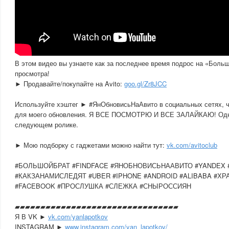
В этом видео вы узнаете как за последнее время подрос на «Больш
просмотра!
► Продавайте/покупайте на Avito:
goo.gl/Zr8JCC
Используйте хэштег ► #ЯнОбновисьНаАвито в социальных сетях, 
для моего обновления. Я ВСЕ ПОСМОТРЮ И ВСЕ ЗАЛАЙКАЮ! Одну
следующем ролике.
► Мою подборку с гаджетами можно найти тут:
vk.com/avitoclub
#БОЛЬШОЙБРАТ #FINDFACE #ЯНОБНОВИСЬНААВИТО #YANDEX
#КАКЗАНАМИСЛЕДЯТ #UBER #IPHONE #ANDROID #ALIBABA #Х
#FACEBOOK #ПРОСЛУШКА #СЛЕЖКА #СНЫРОССИЯН
▰▰▰▰▰▰▰▰▰▰▰▰▰▰▰▰▰▰▰▰▰▰▰▰▰▰▰▰▰▰­▰▰
Я В VK ►
vk.com/yanlapotkov
INSTAGRAM ►
www.instagram.com/yan_lapotkov/