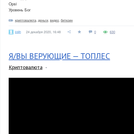
Opsi
Уровень Бог
криптовалюта
,
деньги
,
видео
,
биткоин
coin
24 декабря 2020, 16:48
0
630
Я/ВЫ ВЕРУЮЩИЕ — ТОПЛЕС
Криптовалюта