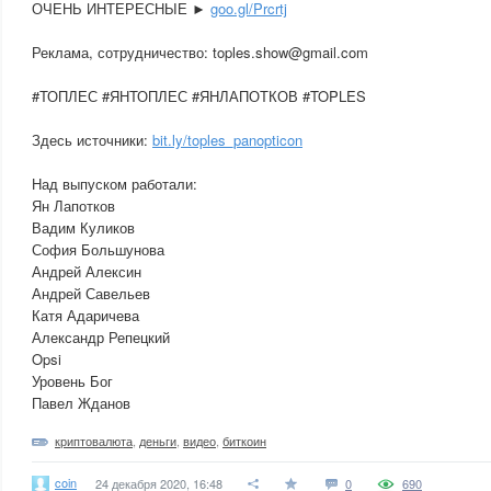
ОЧЕНЬ ИНТЕРЕСНЫЕ ►
goo.gl/Prcrtj
Реклама, сотрудничество: toples.show@gmail.com
#ТОПЛЕС #ЯНТОПЛЕС #ЯНЛАПОТКОВ #TOPLES
Здесь источники:
bit.ly/toples_panopticon
Над выпуском работали:
Ян Лапотков
Вадим Куликов
София Большунова
Андрей Алексин
Андрей Савельев
Катя Адаричева
Александр Репецкий
Opsi
Уровень Бог
Павел Жданов
криптовалюта
,
деньги
,
видео
,
биткоин
coin
24 декабря 2020, 16:48
0
690