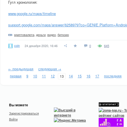
Гугл хронология:
www.google.ru/maps/timeline
support.google.com/maps/answer/6258979?co=GENIE.Platform=Androi
криптовалюта
,
деньги
,
видео
,
биткоин
coin
24 декабря 2020, 16:46
0
645
← предыдущая
следующая →
первая
9
10
11
12
14
15
16
17
последняя
13
Вы можете
Зарегистрироваться
Войти