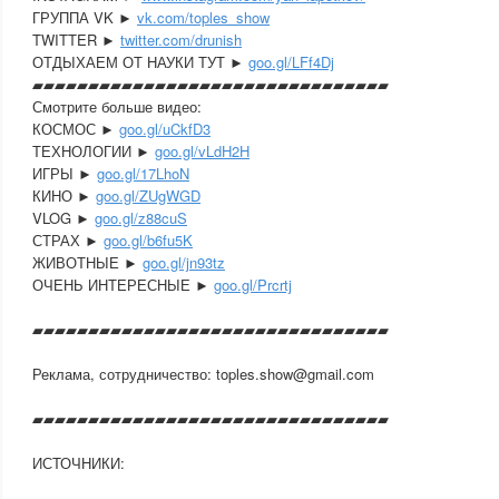
ГРУППА VK ►
vk.com/toples_show
TWITTER ►
twitter.com/drunish
ОТДЫХАЕМ ОТ НАУКИ ТУТ ►
goo.gl/LFf4Dj
▰▰▰▰▰▰▰▰▰▰▰▰▰▰▰▰▰▰▰▰▰▰▰▰▰▰▰▰▰▰­▰▰
Смотрите больше видео:
КОСМОС ►
goo.gl/uCkfD3
ТЕХНОЛОГИИ ►
goo.gl/vLdH2H
ИГРЫ ►
goo.gl/17LhoN
КИНО ►
goo.gl/ZUgWGD
VLOG ►
goo.gl/z88cuS
СТРАХ ►
goo.gl/b6fu5K
ЖИВОТНЫЕ ►
goo.gl/jn93tz
ОЧЕНЬ ИНТЕРЕСНЫЕ ►
goo.gl/Prcrtj
▰▰▰▰▰▰▰▰▰▰▰▰▰▰▰▰▰▰▰▰▰▰▰▰▰▰▰▰▰▰­▰▰
Реклама, сотрудничество: toples.show@gmail.com
▰▰▰▰▰▰▰▰▰▰▰▰▰▰▰▰▰▰▰▰▰▰▰▰▰▰▰▰▰▰­▰▰
ИСТОЧНИКИ: