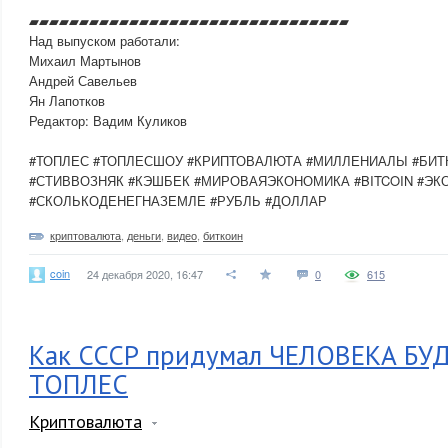
▰▰▰▰▰▰▰▰▰▰▰▰▰▰▰▰▰▰▰▰▰▰▰▰▰▰▰▰▰▰­▰▰
Над выпуском работали:
Михаил Мартынов
Андрей Савельев
Ян Лапотков
Редактор: Вадим Куликов
#ТОПЛЕС #ТОПЛЕСШОУ #КРИПТОВАЛЮТА #МИЛЛЕНИАЛЫ #БИ
#СТИВВОЗНЯК #КЭШБЕК #МИРОВАЯЭКОНОМИКА #BITCOIN #ЭК
#СКОЛЬКОДЕНЕГНАЗЕМЛЕ #РУБЛЬ #ДОЛЛАР
криптовалюта
,
деньги
,
видео
,
биткоин
coin
24 декабря 2020, 16:47
0
615
Как СССР придумал ЧЕЛОВЕКА БУ
ТОПЛЕС
Криптовалюта