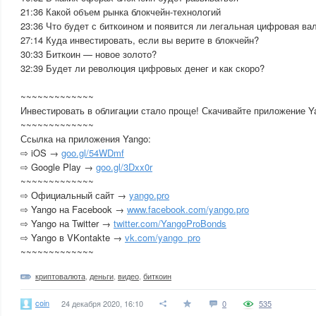
21:36 Какой объем рынка блокчейн-технологий
23:36 Что будет с биткоином и появится ли легальная цифровая ва
27:14 Куда инвестировать, если вы верите в блокчейн?
30:33 Биткоин — новое золото?
32:39 Будет ли революция цифровых денег и как скоро?
~~~~~~~~~~~~~
Инвестировать в облигации стало проще! Скачивайте приложение Y
~~~~~~~~~~~~~
Ссылка на приложения Yango:
⇨ iOS →
goo.gl/54WDmf
⇨ Google Play →
goo.gl/3Dxx0r
~~~~~~~~~~~~~
⇨ Официальный сайт →
yango.pro
⇨ Yango на Facebook →
www.facebook.com/yango.pro
⇨ Yango на Twitter →
twitter.com/YangoProBonds
⇨ Yango в VKontakte →
vk.com/yango_pro
~~~~~~~~~~~~~
криптовалюта
,
деньги
,
видео
,
биткоин
coin
24 декабря 2020, 16:10
0
535