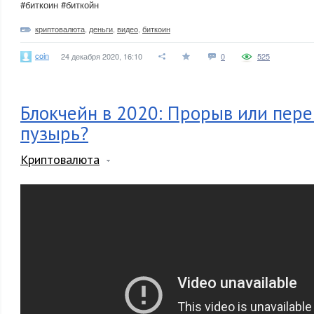
#биткоин #биткойн
криптовалюта
,
деньги
,
видео
,
биткоин
coin
24 декабря 2020, 16:10
0
525
Блокчейн в 2020: Прорыв или пере
пузырь?
Криптовалюта