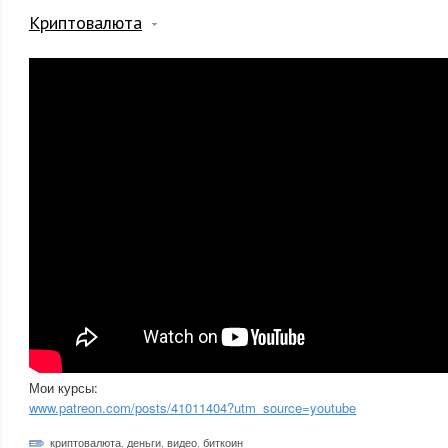
Криптовалюта
Мои курсы:
www.patreon.com/posts/41011404?utm_source=youtube
криптовалюта
,
деньги
,
видео
,
биткоин