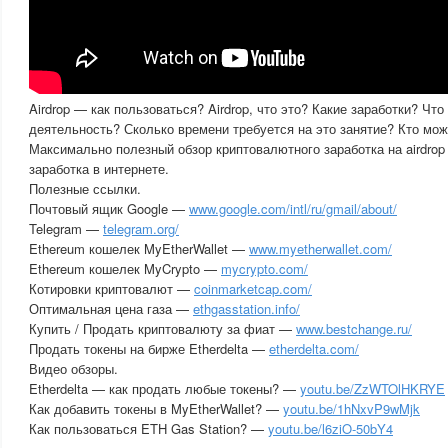
Airdrop — как пользоваться? Airdrop, что это? Какие заработки? Чт
деятельность? Сколько времени требуется на это занятие? Кто мо
Максимально полезный обзор криптовалютного заработка на airdrop
заработка в интернете.
Полезные ссылки.
Почтовый ящик Google —
www.google.com/intl/ru/gmail/about/
Telegram —
telegram.org/
Ethereum кошелек MyEtherWallet —
www.myetherwallet.com/
Ethereum кошелек MyCrypto —
mycrypto.com/
Котировки криптовалют —
coinmarketcap.com/
Оптимальная цена газа —
ethgasstation.info/
Купить / Продать криптовалюту за фиат —
www.bestchange.ru/
Продать токены на бирже Etherdelta —
etherdelta.com/
Видео обзоры.
Etherdelta — как продать любые токены? —
youtu.be/ZzWTOlHKRYE
Как добавить токены в MyEtherWallet? —
youtu.be/1hNxvP9wMjk
Как пользоваться ETH Gas Station? —
youtu.be/l6ziO-50bY4