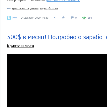
криптовалюта
,
деньги
,
видео
,
биткоин
coin
24 декабря 2020, 16:13
0
554
500$ в месяц! Подробно о заработк
Криптовалюта