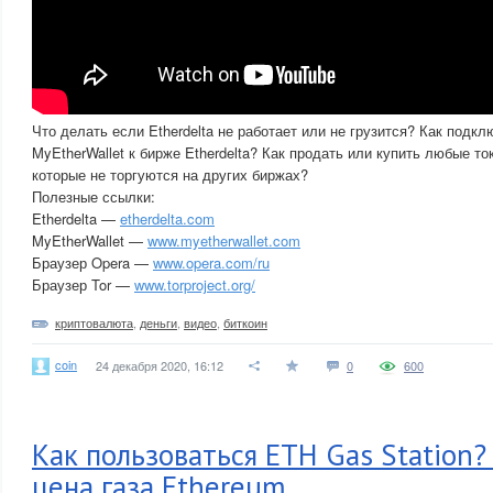
Что делать если Etherdelta не работает или не грузится? Как подк
MyEtherWallet к бирже Etherdelta? Как продать или купить любые то
которые не торгуются на других биржах?
Полезные ссылки:
Etherdelta —
etherdelta.com
MyEtherWallet —
www.myetherwallet.com
Браузер Opera —
www.opera.com/ru
Браузер Tor —
www.torproject.org/
криптовалюта
,
деньги
,
видео
,
биткоин
coin
24 декабря 2020, 16:12
0
600
Как пользоваться ETH Gas Station
цена газа Ethereum