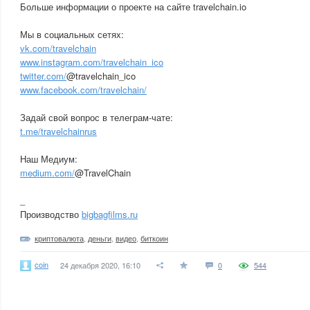
Больше информации о проекте на сайте travelchain.io
Мы в социальных сетях:
vk.com/travelchain
www.instagram.com/travelchain_ico
twitter.com/
@travelchain_ico
www.facebook.com/travelchain/
Задай свой вопрос в телеграм-чате:
t.me/travelchainrus
Наш Медиум:
medium.com/
@TravelChain
_
Производство
bigbagfilms.ru
криптовалюта
,
деньги
,
видео
,
биткоин
coin
24 декабря 2020, 16:10
0
544