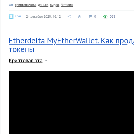
криптовалюта
,
деньги
,
видео
,
биткоин
coin
24 декабря 2020, 16:12
0
563
Etherdelta MyEtherWallet. Как про
токены
Криптовалюта