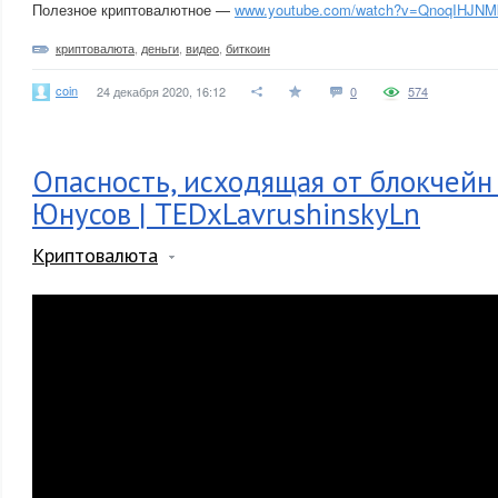
Полезное криптовалютное —
www.youtube.com/watch?v=QnoqIHJNM
криптовалюта
,
деньги
,
видео
,
биткоин
coin
24 декабря 2020, 16:12
0
574
Опасность, исходящая от блокчейн 
Юнусов | TEDxLavrushinskyLn
Криптовалюта