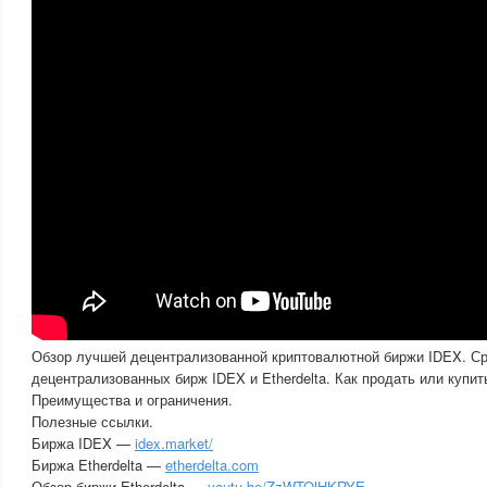
Обзор лучшей децентрализованной криптовалютной биржи IDEX. С
децентрализованных бирж IDEX и Etherdelta. Как продать или купи
Преимущества и ограничения.
Полезные ссылки.
Биржа IDEX —
idex.market/
Биржа Etherdelta —
etherdelta.com
Обзор биржи Etherdelta —
youtu.be/ZzWTOlHKRYE