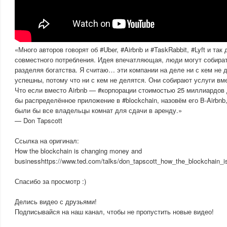
«Много авторов говорят об #Uber, #Airbnb и #TaskRabbit, #Lyft и так
совместного потребления. Идея впечатляющая, люди могут собират
разделяя богатства. Я считаю… эти компании на деле ни с кем не д
успешны, потому что ни с кем не делятся. Они собирают услуги вм
Что если вместо Airbnb — #корпорации стоимостью 25 миллиардо
бы распределённое приложение в #blockchain, назовём его B-Airbnb
были бы все владельцы комнат для сдачи в аренду.»
— Don Tapscott
Ссылка на оригинал:
How the blockchain is changing money and
businesshttps://www.ted.com/talks/don_tapscott_how_the_blockchain
Спасибо за просмотр :)
Делись видео с друзьями!
Подписывайся на наш канал, чтобы не пропустить новые видео!