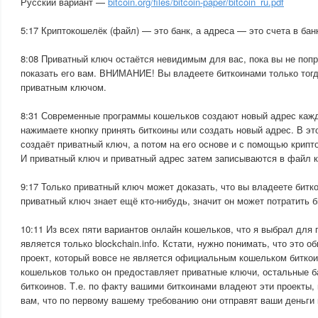
Русский вариант —
bitcoin.org/files/bitcoin-paper/bitcoin_ru.pdf
5:17 Криптокошелёк (файл) — это банк, а адреса — это счета в бан
8:08 Приватный ключ остаётся невидимым для вас, пока вы не поп
показать его вам. ВНИМАНИЕ! Вы владеете биткоинами только тогд
приватным ключом.
8:31 Современные программы кошельков создают новый адрес кажд
нажимаете кнопку принять биткоины или создать новый адрес. В эт
создаёт приватный ключ, а потом на его основе и с помощью крипт
И приватный ключ и приватный адрес затем записываются в файл 
9:17 Только приватный ключ может доказать, что вы владеете битк
приватный ключ знает ещё кто-нибудь, значит он может потратить б
10:11 Из всех пяти вариантов онлайн кошельков, что я выбрал для
является только blockchain.info. Кстати, нужно понимать, что это 
проект, который вовсе не является официальным кошельком биткоин
кошельков только он предоставляет приватные ключи, остальные 
биткоинов. Т.е. по факту вашими биткоинами владеют эти проекты,
вам, что по первому вашему требованию они отправят ваши деньги 