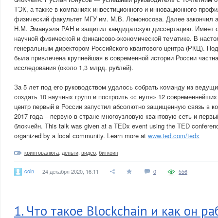
ТЭК, а также в компаниях инвестиционного и инновационного профи
физический факультет МГУ им. М.В. Ломоносова. Далее закончил 
Н.М. Эмануэля РАН и защитил кандидатскую диссертацию. Имеет о
научной физической и финансово-экономической тематике. В наст
генеральным директором Российского квантового центра (РКЦ). По
была привлечена крупнейшая в современной истории России частна
исследования (около 1,3 млрд. рублей).
За 5 лет под его руководством удалось собрать команду из ведущи
создать 10 научных групп и построить «с нуля» 12 современнейших
центр первый в России запустил абсолютно защищенную связь в ко
2017 года – первую в стране многоузловую квантовую сеть и первы
блокчейн. This talk was given at a TEDx event using the TED conferenc
organized by a local community. Learn more at
www.ted.com/tedx
криптовалюта
,
деньги
,
видео
,
биткоин
coin
24 декабря 2020, 16:11
0
556
1. Что такое Blockchain и как он р