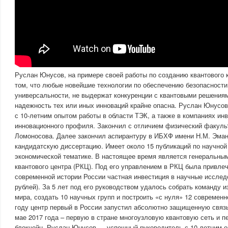
Руслан Юнусов, на примере своей работы по созданию квантового 
том, что любые новейшие технологии по обеспечению безопасност
универсальности, не выдержат конкуренции с квантовыми решениям
надежность тех или иных инноваций крайне опасна. Руслан Юнусо
с 10-летним опытом работы в области ТЭК, а также в компаниях ин
инновационного профиля. Закончил с отличием физический факуль
Ломоносова. Далее закончил аспирантуру в ИБХФ имени Н.М. Эма
кандидатскую диссертацию. Имеет около 15 публикаций по научной
экономической тематике. В настоящее время является генеральны
квантового центра (РКЦ). Под его управлением в РКЦ была привле
современной истории России частная инвестиция в научные исследо
рублей). За 5 лет под его руководством удалось собрать команду 
мира, создать 10 научных групп и построить «с нуля» 12 современ
году центр первый в России запустил абсолютно защищенную связь
мае 2017 года – первую в стране многоузловую квантовую сеть и п
блокчейн. Руслан Юнусов — успешный руководитель с 10-летним о