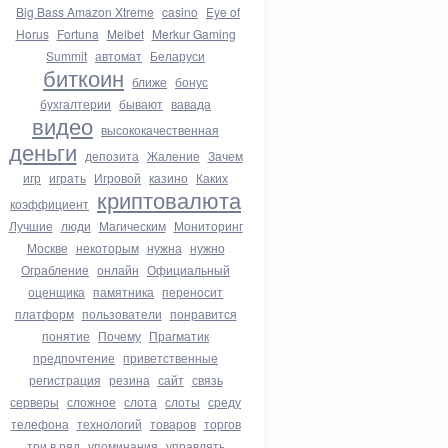
Big Bass Amazon Xtreme
casino
Eye of
Horus
Fortuna
Melbet
Merkur Gaming
Summit
автомат
Беларуси
биткоин
ближе
бонус
бухгалтерии
бывают
вавада
видео
высококачественная
деньги
депозита
Жаление
Зачем
игр
играть
Игровой
казино
Каких
криптовалюта
коэффициент
Лучшие
люди
Магическим
Мониторинг
Москве
некоторым
нужна
нужно
Ограбление
онлайн
Официальный
оценщика
памятника
переносит
платформ
пользователи
понравится
понятие
Почему
Прагматик
предпочтение
приветственные
регистрация
резина
сайт
связь
серверы
сложное
слота
слоты
среду
телефона
технологий
товаров
торгов
три в ряд
упоминания
управлять