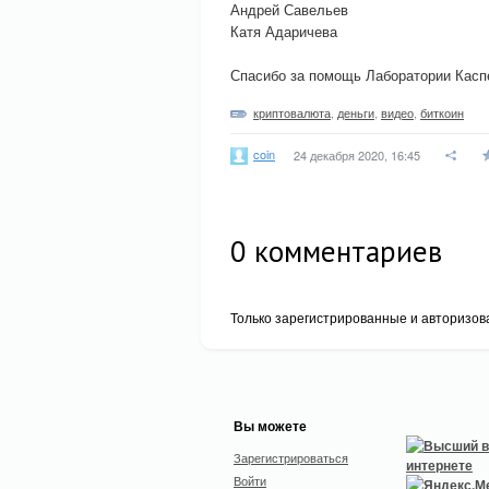
Андрей Савельев
Катя Адаричева
Спасибо за помощь Лаборатории Касп
криптовалюта
,
деньги
,
видео
,
биткоин
coin
24 декабря 2020, 16:45
0
комментариев
Только зарегистрированные и авторизов
Вы можете
Зарегистрироваться
Войти