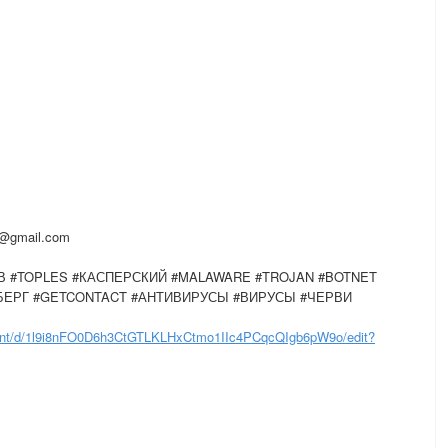
w@gmail.com
В #TOPLES #КАСПЕРСКИЙ #MALAWARE #TROJAN #BOTNET
ЕРГ #GETCONTACT #АНТИВИРУСЫ #ВИРУСЫ #ЧЕРВИ
nt/d/1l9i8nFO0D6h3CtGTLKLHxCtmo1IIc4PCqcQIgb6pW9o/edit?