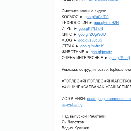
Смотрите больше видео:
КОСМОС ►
goo.gl/uCkfD3
ТЕХНОЛОГИИ ►
goo.gl/vLdH2H
ИГРЫ ►
goo.gl/17LhoN
КИНО ►
goo.gl/ZUgWGD
VLOG ►
goo.gl/z88cuS
СТРАХ ►
goo.gl/b6fu5K
ЖИВОТНЫЕ ►
goo.gl/jn93tz
ОЧЕНЬ ИНТЕРЕСНЫЕ ►
goo.gl/Prcrtj
Реклама, сотрудничество: toples.sho
#ТОПЛЕС #ЯНТОПЛЕС #ЯНЛАПОТКО
#ФИШИНГ #CARBANAK #САШАСПИЛБ
ИСТОЧНИКИ:
docs.google.com/docume
usp=sharing
Над выпуском Работали:
Ян Лапотков
Вадим Куликов