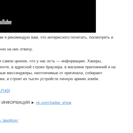
м я рекомендую вам, что интересного почитать, посмотреть и
чно на них отвечу.
 самое ценное, что у нас есть — информацию. Хакеры,
очте, в адресной строке браузера, в магазине приложений и на
вые мессенджеры, неотличимые от оригинала, собирают
ки, и строят из тысяч устройств личную армию зомби.
LFf4Dj
Я ИНФОРМАЦИЯ ►
vk.com/toples_show
_lapotkov/