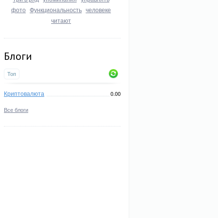
фото
Функциональность
человеке
читают
Блоги
Топ
Криптовалюта
0.00
Все блоги