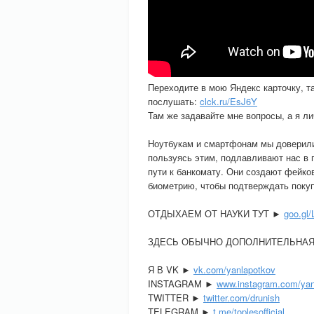
Переходите в мою Яндекс карточку, та
послушать:
clck.ru/EsJ6Y
Там же задавайте мне вопросы, а я ли
Ноутбукам и смартфонам мы доверили
пользуясь этим, подлавливают нас в п
пути к банкомату. Они создают фейко
биометрию, чтобы подтверждать покуп
ОТДЫХАЕМ ОТ НАУКИ ТУТ ►
goo.gl/
ЗДЕСЬ ОБЫЧНО ДОПОЛНИТЕЛЬНА
Я В VK ►
vk.com/yanlapotkov
INSTAGRAM ►
www.instagram.com/yan
TWITTER ►
twitter.com/drunish
TELEGRAM ►
t.me/toplesofficial