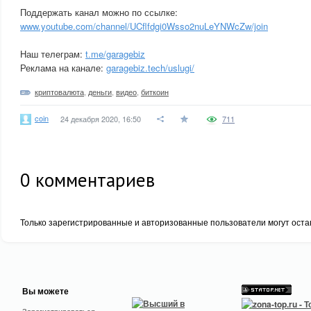
Поддержать канал можно по ссылке:
www.youtube.com/channel/UCflfdgi0Wsso2nuLeYNWcZw/join
Наш телеграм:
t.me/garagebiz
Реклама на канале:
garagebiz.tech/uslugi/
криптовалюта
,
деньги
,
видео
,
биткоин
coin
24 декабря 2020, 16:50
711
0
комментариев
Только зарегистрированные и авторизованные пользователи могут оста
Вы можете