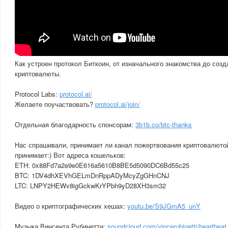
Как устроен протокол Биткоин, от изначального знакомства до соз
криптовалюты.
Protocol Labs:
protocol.ai/
Желаете поучаствовать?
protocol.ai/join/
Отдельная благодарность спонсорам:
3b1b.co/btc-thanks
Нас спрашивали, принимает ли канал пожертвования криптовалютой
принимает:) Вот адреса кошельков:
ETH: 0x88Fd7a2e9e0E616a5610B8BE5d5090DC6Bd55c25
BTC: 1DV4dhXEVhGELmDnRppADyMcyZgGHnCNJ
LTC: LNPY2HEWv8igGckwKrYPbh9yD28XH3sm32
Видео о криптографических хешах:
youtu.be/S9JGmA5_unY
Музыка Винсента Рубинетти:
soundcloud.com/vincerubinetti/heartbeat