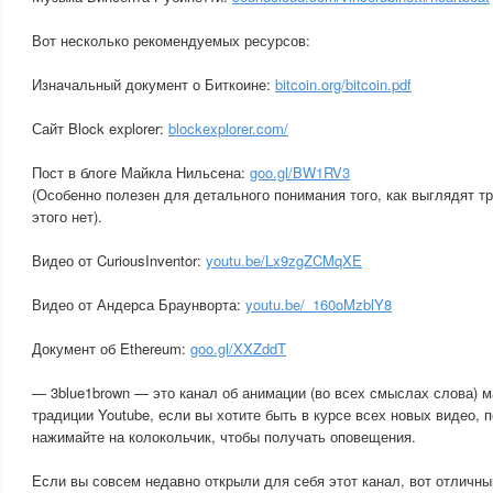
Вот несколько рекомендуемых ресурсов:
Изначальный документ о Биткоине:
bitcoin.org/bitcoin.pdf
Сайт Block explorer:
blockexplorer.com/
Пост в блоге Майкла Нильсена:
goo.gl/BW1RV3
(Особенно полезен для детального понимания того, как выглядят т
этого нет).
Видео от CuriousInventor:
youtu.be/Lx9zgZCMqXE
Видео от Андерса Браунворта:
youtu.be/_160oMzblY8
Документ об Ethereum:
goo.gl/XXZddT
— 3blue1brown — это канал об анимации (во всех смыслах слова) м
традиции Youtube, если вы хотите быть в курсе всех новых видео, 
нажимайте на колокольчик, чтобы получать оповещения.
Если вы совсем недавно открыли для себя этот канал, вот отличны