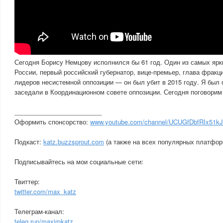
Сегодня Борису Немцову исполнился бы 61 год. Один из самых ярк
России, первый российский губернатор, вице-премьер, глава фракци
лидеров несистемной оппозиции — он был убит в 2015 году. Я был 
заседали в Координационном совете оппозиции. Сегодня поговорим
_________________________
Оформить спонсорство:
www.youtube.com/channel/UCUGfDbfRIx51k
Подкаст:
katz.buzzsprout.com
(а также на всех популярных платфор
Подписывайтесь на мои социальные сети:
Твиттер:
twitter.com/max_katz
Телеграм-канал:
teleg.run/maximkatz