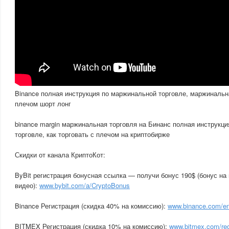
Binance полная инструкция по маржинальной торговле, маржинальн
плечом шорт лонг
binance margin маржинальная торговля на Бинанс полная инструкц
торговле, как торговать с плечом на криптобирже
Скидки от канала КриптоКот:
ByBit регистрация бонусная ссылка — получи бонус 190$ (бонус на
видео):
www.bybit.com/a/CryptoBonus
Binance Регистрация (скидка 40% на комиссию):
www.binance.com/e
BITMEX Регистрация (скидка 10% на комиссию):
www.bitmex.com/re