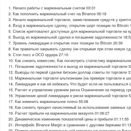
1. Начало работы с маржинальным счетом 03:31
2. Как пополнить маржинальный счет на Binance 05:19
3. Начало маржинальной торговли, заимствование средств у крипто
4. Вход в маржинальную сделку, открытие шорт позиции по Bitcoin 
5. Список криптовалют доступных для маржинальной торговли на к
6. Выход из маржинальной сделки и погашение задолженности 18:5
7. Уровень ликвидации и открытие лонг позиции по Bitcoin 20:39
8. Как правильно закрывать сделку (не открывая при этом новую сд
9. Стоп лосс и ОСО ордера 27:10
10. Как снизить комиссию, Как посмотреть статистику маржинально
11. Погашение задолженности и выход из маржинальной торговли 3
12. Выводы по первой сделке биткоин доллар советы по торговле 3
13. Маржинальная торговля альткоинами (на примере торговли в шо
14. Ликвидация и как её избежать Что будет если не пользоваться 
15. Расчет и управление уровнем риска Ограничения на перевод ср
16. Управление ценой ликвидации и риски маржинальной торговли 5
17. Как изменить маржинальное плечо 55:08
18. Как снизить процент начисляемый за использование заемных ср
19. Расчет прибыли на маржинальном аккаунте 01:06:27
20. Динамическое изменение показателей цены и прибыли 01:11:55
21. Интерфейс Binance Margin в сравнении с другими биржами 01:13
22. Пример грамотной маржинальной торговли альткоинами на Бина