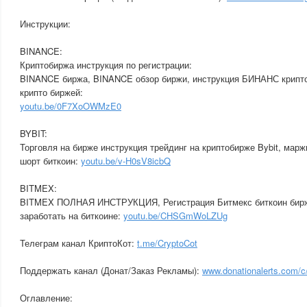
Инструкции:
BINANCE:
Криптобиржа инструкция по регистрации:
BINANCE биржа, BINANCE обзор биржи, инструкция БИНАНС крипто
крипто биржей:
youtu.be/0F7XoOWMzE0
BYBIT:
Торговля на бирже инструкция трейдинг на криптобирже Bybit, марж
шорт биткоин:
youtu.be/v-H0sV8icbQ
BITMEX:
BITMEX ПОЛНАЯ ИНСТРУКЦИЯ, Регистрация Битмекс биткоин бирж
заработать на биткоине:
youtu.be/CHSGmWoLZUg
Телеграм канал КриптоКот:
t.me/CryptoCot
Поддержать канал (Донат/Заказ Рекламы):
www.donationalerts.com/c
Оглавление: