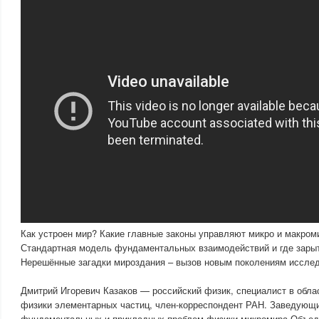
Как устроен мир? Какие главные законы управляют микро и макром
Стандартная модель фундаментальных взаимодействий и где зары
Нерешённые загадки мироздания – вызов новым поколениям иссле
Дмитрий Игоревич Казаков — российский физик, специалист в облас
физики элементарных частиц, член-корреспондент РАН. Заведующ
фундаментальных и прикладных проблем физики микромира Объеди