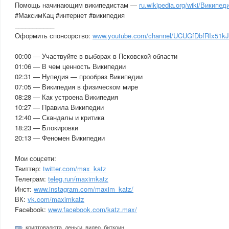
Помощь начинающим википедистам —
ru.wikipedia.org/wiki/Вики
#МаксимКац #интернет #википедия
___________
Оформить спонсорство:
www.youtube.com/channel/UCUGfDbfRIx51k
00:00 — Участвуйте в выборах в Псковской области
01:06 — В чем ценность Википедии
02:31 — Нупедия — прообраз Википедии
07:05 — Википедия в физическом мире
08:28 — Как устроена Википедия
10:27 — Правила Википедии
12:40 — Скандалы и критика
18:23 — Блокировки
20:13 — Феномен Википедии
Мои соцсети:
Твиттер:
twitter.com/max_katz
Телеграм:
teleg.run/maximkatz
Инст:
www.instagram.com/maxim_katz/
ВК:
vk.com/maximkatz
Facebook:
www.facebook.com/katz.max/
криптовалюта
,
деньги
,
видео
,
биткоин