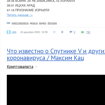
34:34 ВОЙНА ЗА НЕЗАВИСИМОСТЬ ИЗРАИЛЯ
39:01 ИЦХАК АРАД
41:16 ПРИЗНАНИЕ ИЗРАИЛЯ
Читать дальше →
криптовалюта
,
деньги
,
видео
,
биткоин
coin
24 декабря 2020, 16:59
0
732
Что известно о Спутнике V и други
коронавируса / Максим Кац
Криптовалюта