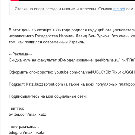
Ставки на спорт всегда и многим интересны. Ссылка
melbet
вам 
В этот день 16 октября 1886 года родился будущий отец-основател
независимого Государства Израиль Давид Бен-Гурион. Это очень х
том, как появился современный Израиль.
-=Реклама=-
Скидка 45% на факультет 3D-моделирование: geekbrains.ru/link/FR
_________________________
Оформить спонсорство: youtube.com/channel/UCUGfDbfRIx51kJGGHI
Подкаст: katz.buzzsprout.com (а также на всех популярных платфор
Подписывайтесь на мои социальные сети:
Твиттер:
twitter.com/max_katz
Телеграм-канал:
teleg.run/maximkatz