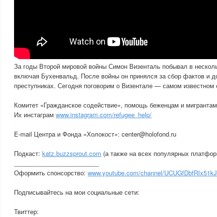
За годы Второй мировой войны Симон Визенталь побывал в несколь
включая Бухенвальд. После войны он принялся за сбор фактов и д
преступниках. Сегодня поговорим о Визентале — самом известном 
Комитет «Гражданское содействие», помощь беженцам и мигранта
Их инстаграм
www.instagram.com/refugee_help/
E-mail Центра и Фонда «Холокост»: center@holofond.ru
Подкаст:
katz.buzzsprout.com
(а также на всех популярных платфор
_________________________
Оформить спонсорство:
www.youtube.com/channel/UCUGfDbfRIx51k
Подписывайтесь на мои социальные сети:
Твиттер: