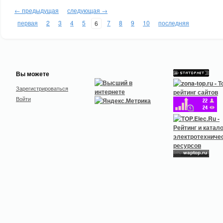
← предыдущая
следующая →
первая
2
3
4
5
7
8
9
10
последняя
6
Вы можете
Зарегистрироваться
Войти