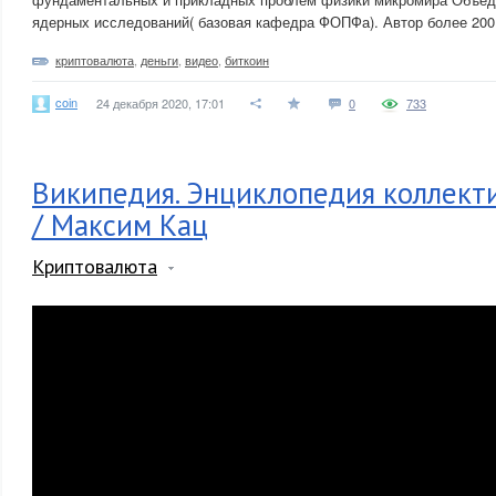
ядерных исследований( базовая кафедра ФОПФа). Автор более 200
криптовалюта
,
деньги
,
видео
,
биткоин
coin
24 декабря 2020, 17:01
0
733
Википедия. Энциклопедия коллект
/ Максим Кац
Криптовалюта