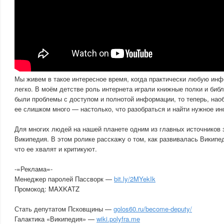
Мы живем в такое интересное время, когда практически любую ин
легко. В моём детстве роль интернета играли книжные полки и биб
были проблемы с доступом и полнотой информации, то теперь, наоб
ее слишком много — настолько, что разобраться и найти нужное ин
Для многих людей на нашей планете одним из главных источников 
Википедия. В этом ролике расскажу о том, как развивалась Википед
что ее хвалят и критикуют.
-=Реклама=-
Менеджер паролей Пассворк —
bit.ly/2MYekIk
Промокод: MAXKATZ
Стать депутатом Псковщины —
golos60.ru/become-deputy/
Галактика «Википедия» —
wiki.polyfra.me