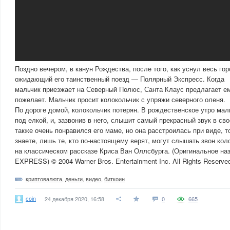
Поздно вечером, в канун Рождества, после того, как уснул весь го
ожидающий его таинственный поезд — Полярный Экспресс. Когда
мальчик приезжает на Северный Полюс, Санта Клаус предлагает ем
пожелает. Мальчик просит колокольчик с упряжи северного оленя.
По дороге домой, колокольчик потерян. В рождественское утро мал
под елкой, и, зазвонив в него, слышит самый прекрасный звук в св
также очень понравился его маме, но она расстроилась при виде, т
знаете, лишь те, кто по-настоящему верят, могут слышать звон ко
на классическом рассказе Криса Ван Оллсбурга. (Оригинальное 
EXPRESS) © 2004 Warner Bros. Entertainment Inc. All Rights Reserve
криптовалюта
,
деньги
,
видео
,
биткоин
coin
24 декабря 2020, 16:58
0
665