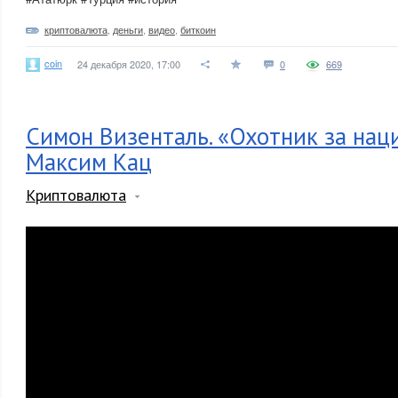
криптовалюта
,
деньги
,
видео
,
биткоин
coin
24 декабря 2020, 17:00
0
669
Симон Визенталь. «Охотник за нац
Максим Кац
Криптовалюта