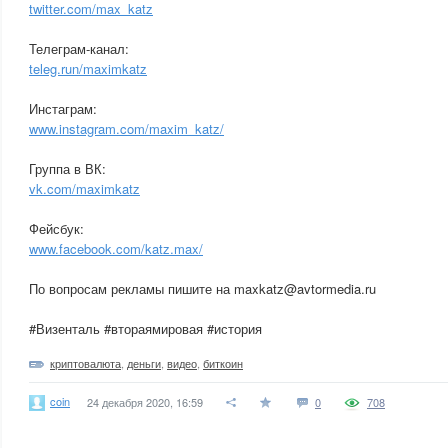
twitter.com/max_katz
Телеграм-канал:
teleg.run/maximkatz
Инстаграм:
www.instagram.com/maxim_katz/
Группа в ВК:
vk.com/maximkatz
Фейсбук:
www.facebook.com/katz.max/
По вопросам рекламы пишите на maxkatz@avtormedia.ru
#Визенталь #втораямировая #история
криптовалюта
,
деньги
,
видео
,
биткоин
coin
24 декабря 2020, 16:59
0
708