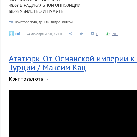
48:53 В РАДИКАЛЬНОЙ ОППОЗИЦИИ
55:05 УБИЙСТВО И ПАМЯТЬ
криптовалюта
,
деньги
,
видео
,
биткоин
coin
24 декабря 2020, 17:00
0
707
Ататюрк. От Османской империи к
Турции / Максим Кац
Криптовалюта