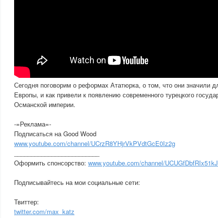
Сегодня поговорим о реформах Ататюрка, о том, что они значили д
Европы, и как привели к появлению современного турецкого госуда
Османской империи.
-=Реклама=-
Подписаться на Good Wood
www.youtube.com/channel/UCrzR8YHjrVkPVdtGcE0Iz2g
_________________________
Оформить спонсорство:
www.youtube.com/channel/UCUGfDbfRIx51k
Подписывайтесь на мои социальные сети:
Твиттер:
twitter.com/max_katz