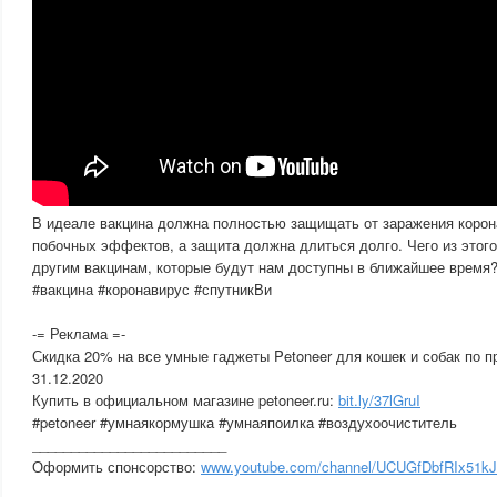
В идеале вакцина должна полностью защищать от заражения корон
побочных эффектов, а защита должна длиться долго. Чего из этого
другим вакцинам, которые будут нам доступны в ближайшее время
#вакцина #коронавирус #спутникВи
-= Реклама =-
Скидка 20% на все умные гаджеты Petoneer для кошек и собак по 
31.12.2020
Купить в официальном магазине petoneer.ru:
bit.ly/37lGruI
#petoneer #умнаякормушка #умнаяпоилка #воздухоочиститель
_________________________
Оформить спонсорство:
www.youtube.com/channel/UCUGfDbfRIx51k