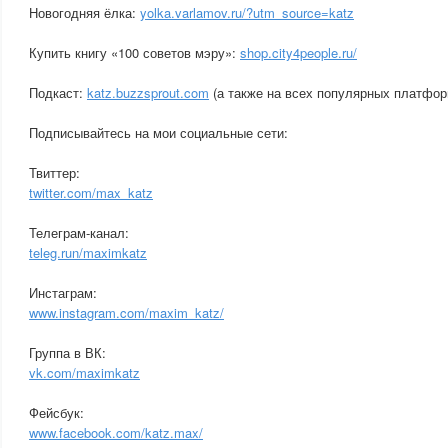
Новогодняя ёлка:
yolka.varlamov.ru/?utm_source=katz
Купить книгу «100 советов мэру»:
shop.city4people.ru/
Подкаст:
katz.buzzsprout.com
(а также на всех популярных платфор
Подписывайтесь на мои социальные сети:
Твиттер:
twitter.com/max_katz
Телеграм-канал:
teleg.run/maximkatz
Инстаграм:
www.instagram.com/maxim_katz/
Группа в ВК:
vk.com/maximkatz
Фейсбук:
www.facebook.com/katz.max/