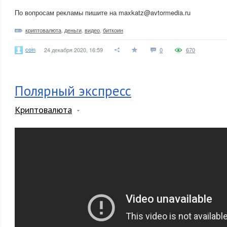
По вопросам рекламы пишите на maxkatz@avtormedia.ru
криптовалюта
,
деньги
,
видео
,
биткоин
coin
24 декабря 2020, 16:59
0
670
Полярный экспресс
Криптовалюта