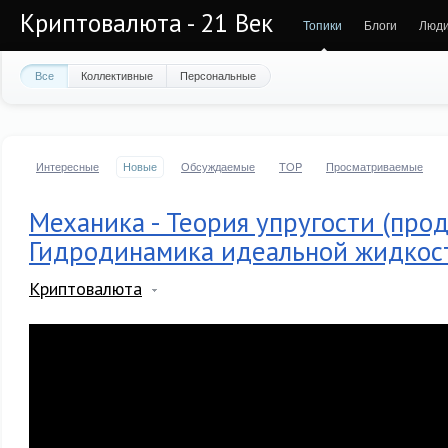
Криптовалюта - 21 Век
Топики
Блоги
Люд
Все
Коллективные
Персональные
Интересные
Новые
Обсуждаемые
TOP
Просматриваемые
Механика - Теория упругости (про
Гидродинамика идеальной жидкос
Криптовалюта