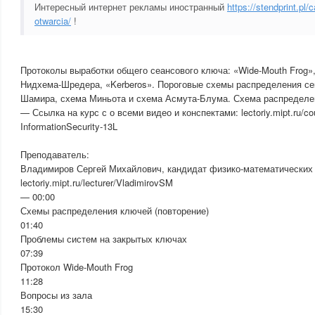
Интересный интернет рекламы иностранный
https://stendprint.pl/
otwarcia/
!
Протоколы выработки общего сеансового ключа: «Wide-Mouth Frog»,
Нидхема-Шредера, «Kerberos». Пороговые схемы распределения се
Шамира, схема Миньота и схема Асмута-Блума. Схема распределе
— Ссылка на курс с о всеми видео и конспектами: lectoriy.mipt.ru/c
InformationSecurity-13L
Преподаватель:
Владимиров Сергей Михайлович, кандидат физико-математических 
lectoriy.mipt.ru/lecturer/VladimirovSM
— 00:00
Схемы распределения ключей (повторение)
01:40
Проблемы систем на закрытых ключах
07:39
Протокол Wide-Mouth Frog
11:28
Вопросы из зала
15:30