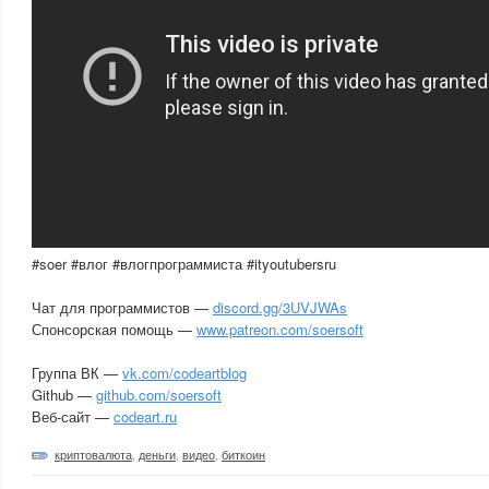
#soer #влог #влогпрограммиста #ityoutubersru
Чат для программистов —
discord.gg/3UVJWAs
Спонсорская помощь —
www.patreon.com/soersoft
Группа ВК —
vk.com/codeartblog
Github —
github.com/soersoft
Веб-сайт —
codeart.ru
криптовалюта
,
деньги
,
видео
,
биткоин