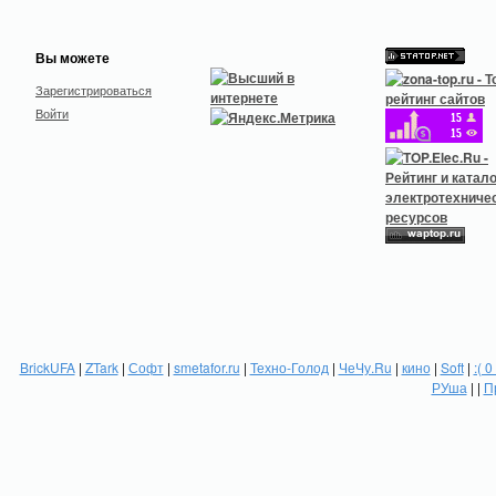
Вы можете
Зарегистрироваться
Войти
BrickUFA
|
ZTark
|
Софт
|
smetafor.ru
|
Техно-Голод
|
ЧеЧу.Ru
|
кино
|
Soft
|
:( 0
РУша
| |
П