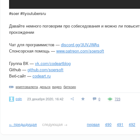
#soer #ityoutubersru
Давайте немного поговорим про собеседования и можно ли повысит
прохождении
Чат для программистов —
discord.gg/3UVJWAs
Спонсорская помощь —
www.patreon.com/soersoft
Группа ВК —
vk.com/codeartblog
Github —
github.com/soersoft
Веб-сайт —
codeart.ru
криптовалюта
,
деньги
,
видео
,
биткоин
coin
23 декабря 2020, 16:42
0
723
← предыдущая
следующая →
первая
490
491
492