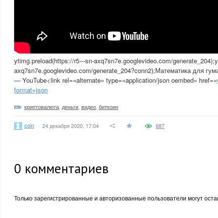
ytimg.preload(https://r5---sn-axq7sn7e.googlevideo.com/generate_204);yti
axq7sn7e.googlevideo.com/generate_204?conn2);Математика для гума
— YouTube<link rel=«alternate» type=«application/json oembed» href=«
format=json
криптовалюта
,
деньги
,
видео
,
биткоин
coin
24 декабря 2020, 17:04
687
0
комментариев
Только зарегистрированные и авторизованные пользователи могут оста