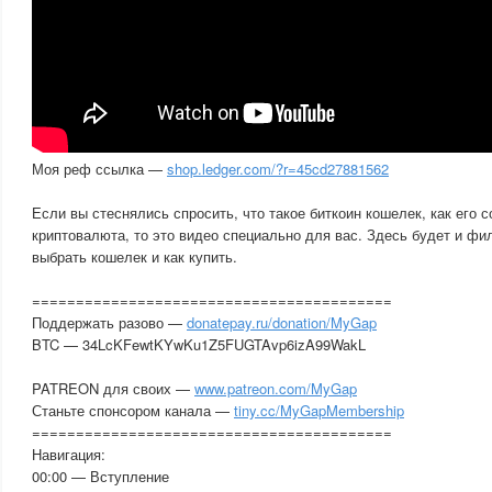
Моя реф ссылка —
shop.ledger.com/?r=45cd27881562
Если вы стеснялись спросить, что такое биткоин кошелек, как его с
криптовалюта, то это видео специально для вас. Здесь будет и ф
выбрать кошелек и как купить.
=========================================
Поддержать разово —
donatepay.ru/donation/MyGap
BTC — 34LcKFewtKYwKu1Z5FUGTAvp6izA99WakL
PATREON для своих —
www.patreon.com/MyGap
Станьте спонсором канала —
tiny.cc/MyGapMembership
=========================================
Навигация:
00:00 — Вступление