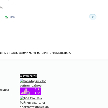
ing
845
0
анные пользователи могут оставлять комментарии.