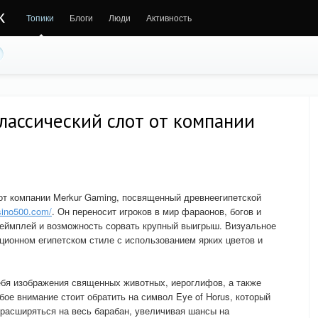
к
Топики
Блоги
Люди
Активность
классический слот от компании
 от компании Merkur Gaming, посвященный древнеегипетской
sino500.com/
. Он переносит игроков в мир фараонов, богов и
геймплей и возможность сорвать крупный выигрыш. Визуальное
ионном египетском стиле с использованием ярких цветов и
ебя изображения священных животных, иероглифов, а также
обое внимание стоит обратить на символ Eye of Horus, который
расширяться на весь барабан, увеличивая шансы на