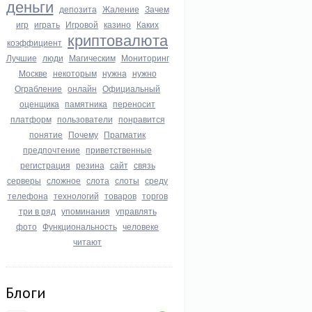
деньги
депозита
Жаление
Зачем
игр
играть
Игровой
казино
Каких
криптовалюта
коэффициент
Лучшие
люди
Магическим
Мониторинг
Москве
некоторым
нужна
нужно
Ограбление
онлайн
Официальный
оценщика
памятника
переносит
платформ
пользователи
понравится
понятие
Почему
Прагматик
предпочтение
приветственные
регистрация
резина
сайт
связь
серверы
сложное
слота
слоты
среду
телефона
технологий
товаров
торгов
три в ряд
упоминания
управлять
фото
Функциональность
человеке
читают
Блоги