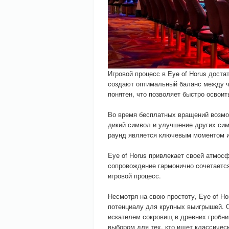
Игровой процесс в Eye of Horus доста
создают оптимальный баланс между ч
понятен, что позволяет быстро освоить
Во время бесплатных вращений возм
дикий символ и улучшение других си
раунд является ключевым моментом и
Eye of Horus привлекает своей атмосф
сопровождение гармонично сочетаетс
игровой процесс.
Несмотря на свою простоту, Eye of H
потенциалу для крупных выигрышей. О
искателем сокровищ в древних гробни
выбором для тех, кто ищет классичес