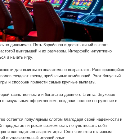
точно динамичен. Пять барабанов и десять линий выплат
астотой выигрышей и их размером. Интерфейс интуитивно
ся и начать игру.
ожности для выигрыша значительно возрастают. Расширяющийся
мволов создают каскад прибыльных комбинаций. Этот бонусный
гры и способен принести самые крупные выплаты.
ерой таинственности и богатства древнего Египта. Звуковое
я с визуальным оформлением, создавая полное погружение в
orus остается популярным слотом благодаря своей надежности и
н предлагает игрокам возможность почувствовать себя
цах и насладиться азартом игры. Слот является отличным
кий и увлекательный игровой опыт.