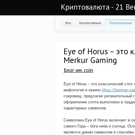
Криптовалюта - 21 Ве
Все
Коллективные
Персональные
Eye of Horus – это 
Merkur Gaming
Блог им. coin
Eye of Horus – это классический слот
мифологии в казино
https://flagman-ca
сокровищ, предлагая увлекательный 
оформление слота выполнено в традиц
характерных символов.
Символика Eye of Horus включает в с
самого Гора – бога неба и солнца. Ос
является диким символом и способен 