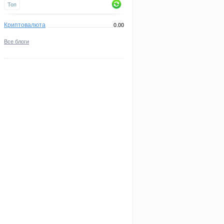
Топ
Криптовалюта
0.00
Все блоги