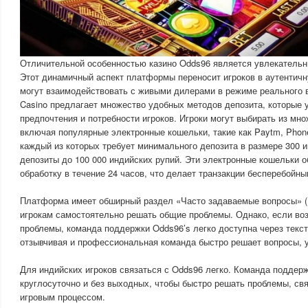
Отличительной особенностью казино Odds96 является увлекательн
Этот динамичный аспект платформы переносит игроков в аутентичну
могут взаимодействовать с живыми дилерами в режиме реального 
Casino предлагает множество удобных методов депозита, которые
предпочтения и потребности игроков. Игроки могут выбирать из мн
включая популярные электронные кошельки, такие как Paytm, Phone
каждый из которых требует минимального депозита в размере 300 
депозиты до 100 000 индийских рупий. Эти электронные кошельки 
обработку в течение 24 часов, что делает транзакции бесперебойны
Платформа имеет обширный раздел «Часто задаваемые вопросы» (
игрокам самостоятельно решать общие проблемы. Однако, если во
проблемы, команда поддержки Odds96’s легко доступна через текст
отзывчивая и профессиональная команда быстро решает вопросы, у
Для индийских игроков связаться с Odds96 легко. Команда поддерж
круглосуточно и без выходных, чтобы быстро решать проблемы, св
игровым процессом.