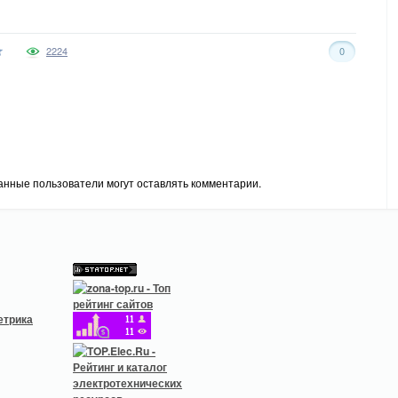
2224
0
анные пользователи могут оставлять комментарии.