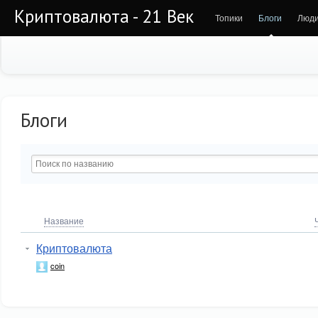
Криптовалюта - 21 Век
Топики
Блоги
Люд
Блоги
Название
Криптовалюта
coin