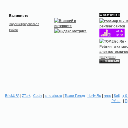
Вы можете
Зарегистрироваться
Войти
BrickUFA
|
ZTark
|
Софт
|
smetafor.ru
|
Техно-Голод
|
ЧеЧу.Ru
|
кино
|
Soft
|
:( 0
РУша
| |
П